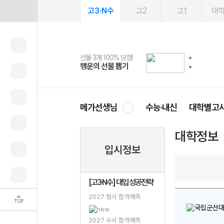
고3·N수
고2
고1
대
선물 3개 100% 당첨!
선물 100% 증정!
여름방학 스터디 캐시백
2027 러셀 단과
스마트러닝앱
메가패스
메가패스 수강생 무료혜택!
사회공헌 캠페인
행운의 선물 뽑기
메가스터디 X 올리브
메가런 썸머스쿨
강사 공개선발
설문 EVENT
3일 무료 체험권
메가클럽 멤버십
희망이룸 메가나눔
영
메가선생님
수능·내신
대학별고
대학정보
입시정보
[고3·N수] 대입 성공전략
2027 정시 합격예측
TOP
2027 수시 합격예측