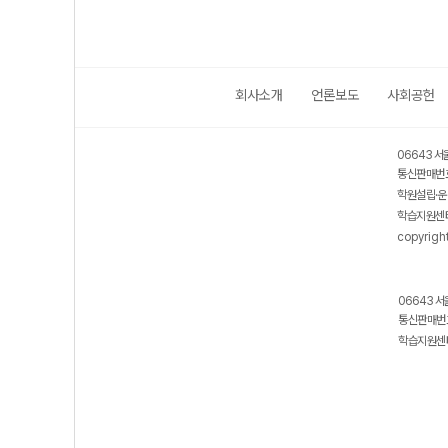
회사소개
언론보도
사회공헌
06643 서
통신판매번호
학원설립·운
학습지원센터
copyrigh
06643 서
통신판매번호
학습지원센터