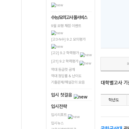
수능/모의고사 풀서비스
9월 모평 채점 이벤트
[고3·N수] 9.2 모의평가
[고2] 9.2 학력평가
[고1] 9.2 학력평가
역대 등급컷 공개
역대 정답률 & 난이도
대학별고사 기
기출문제/해설강의 모음
입시 첫걸음
학년도
입시전략
입시리포트
입시뉴스
국립군산대
관