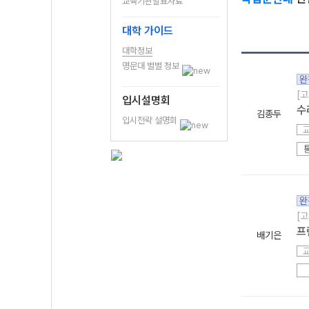
교육기관발표자료
대학 가이드
대학정보
명문대 별별 정보
완
[
입시설명회
수
김종두
입시전략 설명회
완
[
프
배기은