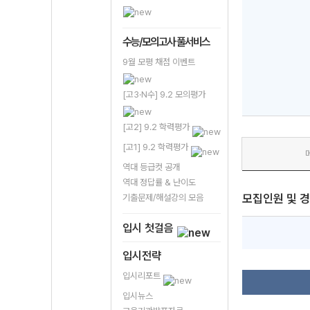
수능/모의고사 풀서비스
9월 모평 채점 이벤트
[고3·N수] 9.2 모의평가
[고2] 9.2 학력평가
[고1] 9.2 학력평가
역대 등급컷 공개
역대 정답률 & 난이도
모집인원 및 
기출문제/해설강의 모음
입시 첫걸음
입시전략
입시리포트
입시뉴스