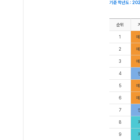
기준 학년도 : 20
순위
1
예
2
예
3
예
4
5
예
6
예
7
8
9