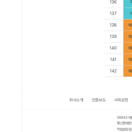
136
137
138
예
139
예
140
예
141
예
142
예
회사소개
언론보도
사회공헌
06643 서
통신판매번호
학원설립·운