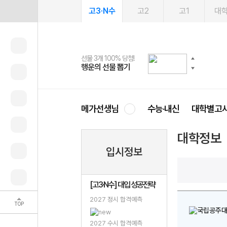
고3·N수
고2
고1
대
선물 3개 100% 당첨!
선물 100% 증정!
여름방학 스터디 캐시백
2027 러셀 단과
스마트러닝앱
메가패스
메가패스 수강생 무료혜택!
사회공헌 캠페인
행운의 선물 뽑기
메가스터디 X 올리브
메가런 썸머스쿨
강사 공개선발
설문 EVENT
3일 무료 체험권
메가클럽 멤버십
희망이룸 메가나눔
영
메가선생님
수능·내신
대학별고
대학정보
입시정보
[고3·N수] 대입 성공전략
2027 정시 합격예측
TOP
2027 수시 합격예측