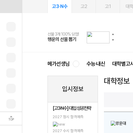
고3·N수
고2
고1
대
선물 3개 100% 당첨!
선물 100% 증정!
여름방학 스터디 캐시백
2027 러셀 단과
스마트러닝앱
메가패스
메가패스 수강생 무료혜택!
사회공헌 캠페인
행운의 선물 뽑기
메가스터디 X 올리브
메가런 썸머스쿨
강사 공개선발
설문 EVENT
3일 무료 체험권
메가클럽 멤버십
희망이룸 메가나눔
영
메가선생님
수능·내신
대학별고
대학정보
입시정보
[고3·N수] 대입 성공전략
2027 정시 합격예측
TOP
2027 수시 합격예측