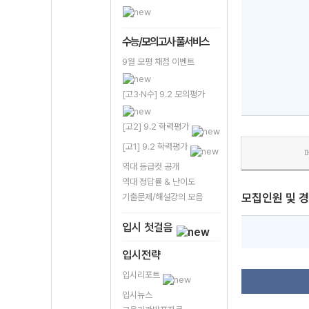
수능/모의고사 풀서비스
9월 모평 채점 이벤트
[고3·N수] 9.2 모의평가
[고2] 9.2 학력평가
[고1] 9.2 학력평가
역대 등급컷 공개
역대 정답률 & 난이도
모집인원 및 
기출문제/해설강의 모음
입시 첫걸음
입시전략
입시리포트
입시뉴스