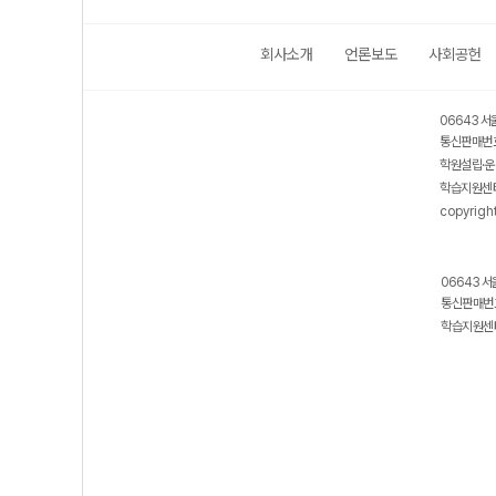
회사소개
언론보도
사회공헌
06643 서
통신판매번호
학원설립·운
학습지원센터
copyrigh
06643 서
통신판매번호
학습지원센터