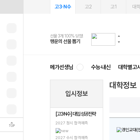
고3·N수
고2
고1
대
선물 3개 100% 당첨!
선물 100% 증정!
여름방학 스터디 캐시백
2027 러셀 단과
스마트러닝앱
메가패스
메가패스 수강생 무료혜택!
사회공헌 캠페인
행운의 선물 뽑기
메가스터디 X 올리브
메가런 썸머스쿨
강사 공개선발
설문 EVENT
3일 무료 체험권
메가클럽 멤버십
희망이룸 메가나눔
영
메가선생님
수능·내신
대학별고
대학정보
입시정보
[고3·N수] 대입 성공전략
2027 정시 합격예측
TOP
2027 수시 합격예측