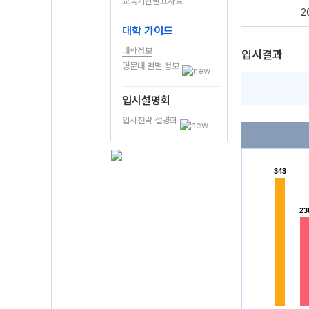
교육기관발표자료
2
대학 가이드
대학정보
입시결과
명문대 별별 정보
입시설명회
입시전략 설명회
343
343
23
23