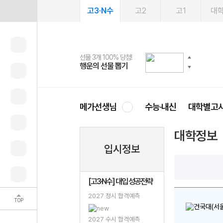
고3·N수
고2
고1
대
선물 3개 100% 당첨!
선물 100% 증정!
여름방학 스터디 캐시백
2027 러셀 단과
스마트러닝앱
메가패스
메가패스 수강생 무료혜택!
사회공헌 캠페인
행운의 선물 뽑기
메가스터디 X 올리브
메가런 썸머스쿨
강사 공개선발
설문 EVENT
3일 무료 체험권
메가클럽 멤버십
희망이룸 메가나눔
영
메가선생님
수능·내신
대학별고
대학정보
입시정보
[고3·N수] 대입 성공전략
2027 정시 합격예측
TOP
2027 수시 합격예측