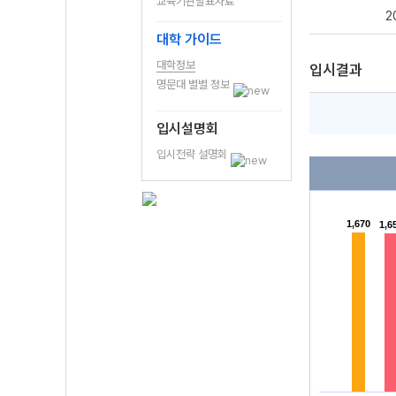
교육기관발표자료
2
대학 가이드
대학정보
입시결과
명문대 별별 정보
입시설명회
입시전략 설명회
1,670
1,670
1,6
1,6