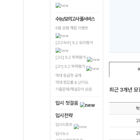
수능/모의고사 풀서비스
9월 모평 채점 이벤트
[고3·N수] 9.2 모의평가
[고2] 9.2 학력평가
[고1] 9.2 학력평가
역대 등급컷 공개
역대 정답률 & 난이도
최근 3개년 
기출문제/해설강의 모음
입시 첫걸음
학
입시전략
2
입시리포트
2
입시뉴스