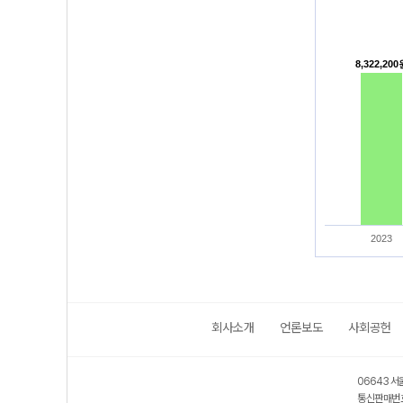
8,322,20
8,322,20
2023
회사소개
언론보도
사회공헌
06643 서
통신판매번호