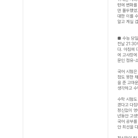
턴에 변화를
만 몰두했었
대한 이를 
알고 계실 
■ 수능 당
전날 21:3
다. 아침에
에 고사장에
문인 점유-
국어 시험은
점도 못한 
을 준 고마
생각하고 수
수학 시험도
겠다고 다짐
정신없이 영
년동안 고생
국어 공부를
안 최선을 