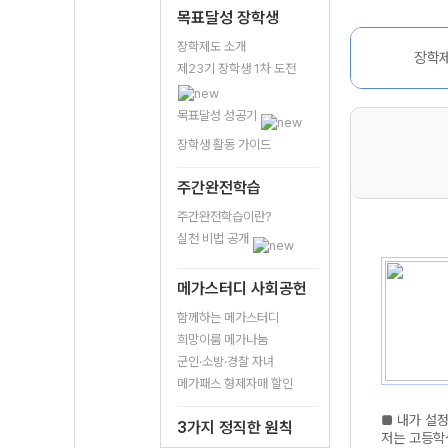
목표달성 장학생
장학제도 소개
장학제
제23기 장학생 1차 도전
목표달성 성공기
장학생 활동 가이드
주간완전학습
주간완전학습이란?
실천 비법 공개
메가스터디 사회공헌
함께하는 메가스터디
희망이룸 메가나눔
군인·소방·경찰 자녀
메가패스 형제자매 할인
■ 내가 설
3가지 정직한 원칙
저는 고등학