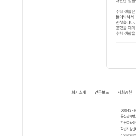
대단한 일들
수험 생활은
틀어박혀서 
괜찮습니다.
공했을 때의
수험 생활을
회사소개
언론보도
사회공헌
보호 관리체계 ISMS 인증획득
인터넷 저작권 지킴이 - 클린사이트
06643 서
통신판매번호
학원설립·운
학습지원센터
copyrigh