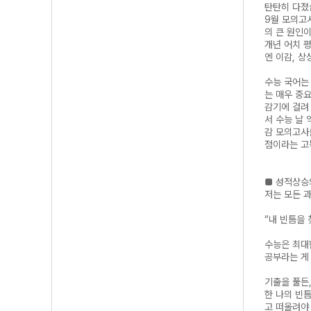
탄탄히 다졌
9월 모의고
의 큰 원인
개년 어치 
엔 이감, 상
수능 국어는
는 매우 중
감기에 걸려 
서 수능 날
감 모의고사
점이라는 고
■ 성적상승
저는 모든 
“내 빈틈을 
수능은 최대
공부라는 게
기출을 풀든,
한 나의 빈
고 떠올려야