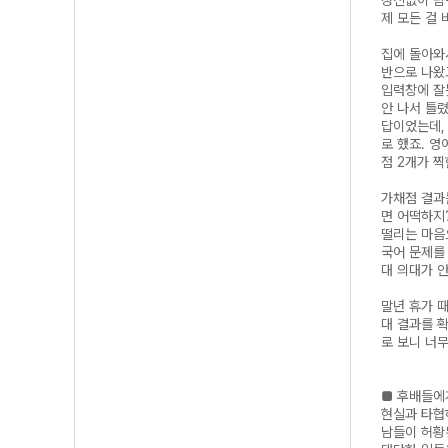
정신없이 탐
제 모든 걸
집에 돌아와
반으로 나왔고
입력창에 잘
안 나서 틀렸
답이었는데,
로 했죠. 
점 2개가 
가채점 결과는
면 어떡하지
떨리는 마음으
국어 문제를
대 의대가 
말년 휴가 
대 결과를 확
로 보니 너
■ 후배들에
현실과 타협
남들이 허황