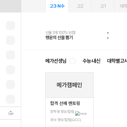
고3·N수
고2
고1
대
선물 3개 100% 당첨!
선물 100% 증정!
여름방학 스터디 캐시백
2027 러셀 단과
스마트러닝앱
메가패스
메가패스 수강생 무료혜택!
사회공헌 캠페인
행운의 선물 뽑기
메가스터디 X 올리브
메가런 썸머스쿨
강사 공개선발
설문 EVENT
3일 무료 체험권
메가클럽 멤버십
희망이룸 메가나눔
영
메가선생님
수능·내신
대학별고
메가캠페인
합격 선배 멘토링
장학생 영상/칼럼
TOP
큐브 영상/칼럼(QCC)