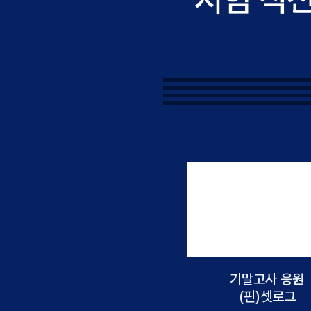
기말고사 응원
[고2] 종익쌤의 1
(핀)셋로그
기말고사