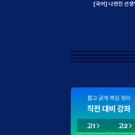
학습 Tip
[국어] 나연진 선생님
[사회] 김종익 선
짧고 굵게 핵심 정리
직전 대비 강좌
고1
고2