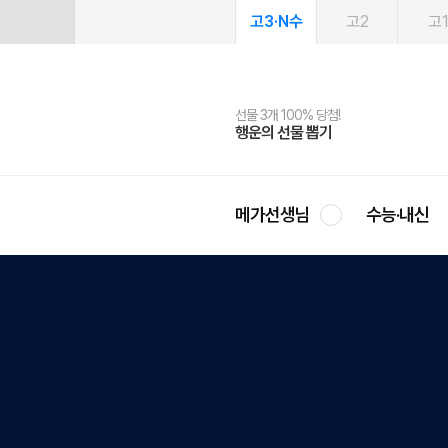
고3·N수
고2
고
선물 3개 100% 당첨!
선물 100% 증정!
여름방학 스터디 캐시백
2027 러셀 단과
스마트러닝앱
메가패스
메가패스 수강생 무료혜택!
사회공헌 캠페인
행운의 선물 뽑기
메가스터디 X 올리브
메가런 썸머스쿨
강사 공개선발
설문 EVENT
3일 무료 체험권
메가클럽 멤버십
희망이룸 메가나눔
영
메가선생님
수능·내신