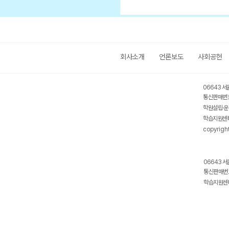
회사소개
언론보도
사회공헌
06643 서
통신판매번호
학원설립·운
학습지원센터
copyrigh
06643 서
통신판매번호
학습지원센터