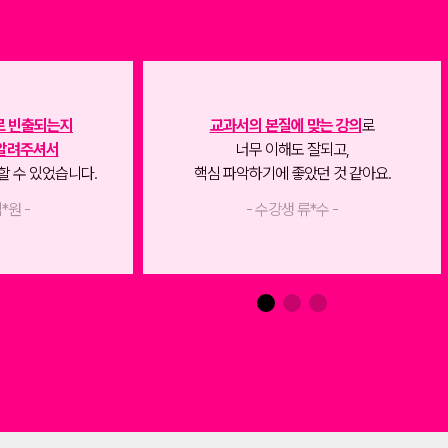
명보다
내신
교과서에 나오는 주요 개념을
꼼꼼히 설명
해 주셨고,
메가스터디
 주셔서
이를 바탕으로
예상 문제와 연계
하며
기
공부할 수 있게 도와주셨습니다.
필
- 수강생 조*은 -