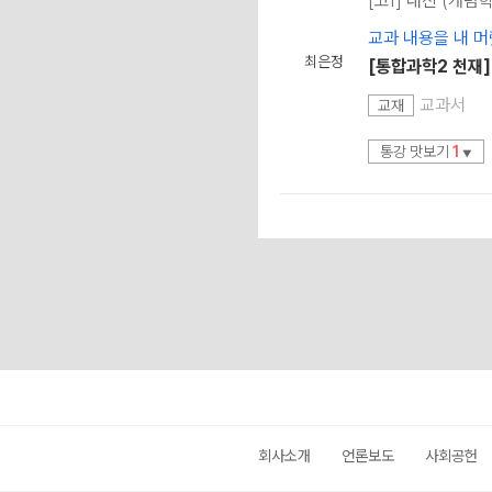
[고1] 내신 (개념
교과 내용을 내 머
최은정
[통합과학2 천재]
교과서
교재
통강 맛보기
1
▼
회사소개
언론보도
사회공헌