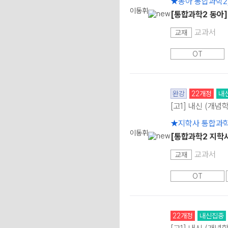
★동아 통합과학2,
이동휘
[통합과학2 동아
교과서
교재
OT
완강
22개정
내
[고1] 내신 (개념
★지학사 통합과학2
이동휘
[통합과학2 지학
교과서
교재
OT
22개정
내신집중