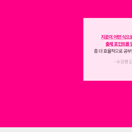
자습서와 학교 선생님의 설
과서의 본질에 맞는 강의
로
더 쉽고 자세한 설명
으로
너무 이해도 잘되고,
의문을 가질 부분까지도 설명해
 파악하기에 좋았던 것 같아요.
짧은 시간에 내용을 파악하
좋았던 것 같습니다.
- 수강생 류*수 -
- 수강생 강*나 -