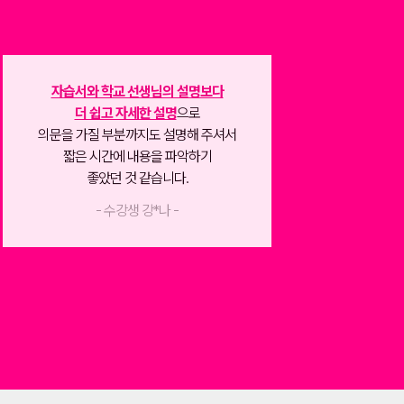
 막막했는데
선생님이 출제 포인트까지
시험 나올만한 부분 
정확하고 자세하게 말씀
해 주시는 게
자세히 설명
해 주
가장 좋았어요.
문장마다 해석도 꼼꼼히
무엇보다 노베도 쉽게 들을 수 있게
내용이랑 문법 동시에 커버
요한 지식들을 알려주셔서 짱입니다!
- 수강생 김*진 
- 수강생 조*아 -