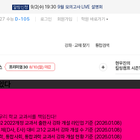
9/2(수) 19:30
9월 모의고사 LIVE 설명회
알람신청
027 수능
D-105
로그인
회원가입
학원 바로가기
다채로운 난도
강좌 · 교재 찾기
통합검색
실전 모의고사
EVENT
8/10(월) 마감
현우진의
스
프리미엄 30
8/10(월) 마감
킬링캠프 시즌
2 2022개정 교과서 출판사 강좌 개설 라인업 기준 (2026.01.08)
(D사, E사) 대비 고1·2 교과서 강좌 개설 수 기준 (2026.01.08)
, 통합사회, 통합과학 교과서 강좌 개설 현황 기준 (2026.01.08)