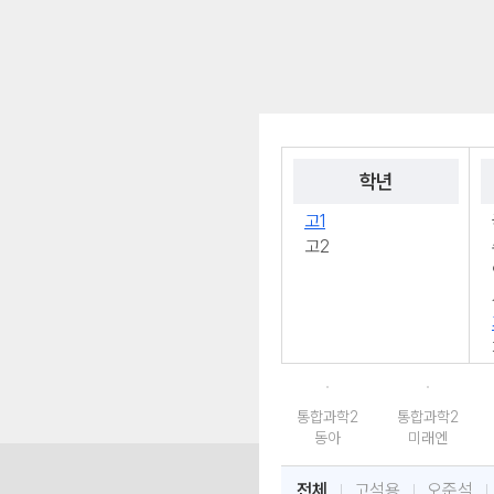
학년
고1
고2
통합과학2
통합과학2
동아
미래엔
전체
고석용
오준석