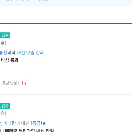
신집중
학습)
 통합과학 내신 맞춤 강좌
 비상 통과
통강 맛보기
1
▼
신집중
학습)
 베테랑과 내신 1등급!★
엔] 베테랑 통합과학 내신 만점