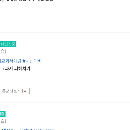
내신집중
학습)
재교과서개념 #내신대비
] 교과서 파헤치기
통강 맛보기
1
▼
집중
학습)