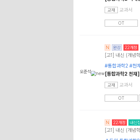
교과서
교재
OT
N
완강
22개정
[고1] 내신 (개념
#통합과학2 #천
오준석
[통합과학2 천재
교과서
교재
OT
N
22개정
내신
[고1] 내신 (개념