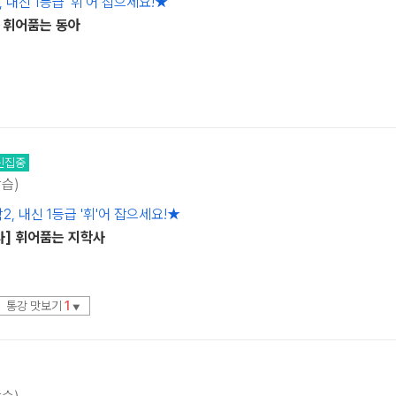
 내신 1등급 '휘'어 잡으세요!★
] 휘어품는 동아
신집중
학습)
, 내신 1등급 '휘'어 잡으세요!★
사] 휘어품는 지학사
통강 맛보기
1
▼