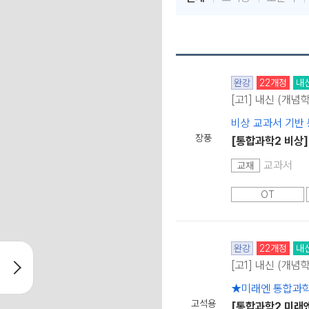
완강
22개정
내
[고1] 내신 (개념
비상 교과서 기반
장풍
[통합과학2 비상]
교과서
교재
OT
완강
22개정
내
[고1] 내신 (개념
★미래엔 통합과학,
고석용
[통합과학2 미래