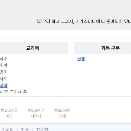
진로·융합선택
교과서 맞춤 강좌 UPDATE
교과목
과목 구분
국어
공통
수학
영어
사회
과학
제2외국어/한문
통합과학2
통합과학2
통합과학2
비상
지학사
천재
이동휘
장풍
최은정