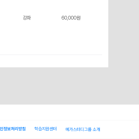
장바구
강좌
60,000원
장바구
니
인정보처리방침
학습지원센터
메가스터디그룹 소개