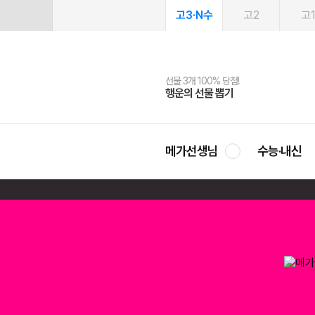
고3·N수
고2
고
선물 3개 100% 당첨!
선물 100% 증정!
여름방학 스터디 캐시백
2027 러셀 단과
스마트러닝앱
메가패스
메가패스 수강생 무료혜택!
사회공헌 캠페인
행운의 선물 뽑기
메가스터디 X 올리브
메가런 썸머스쿨
강사 공개선발
설문 EVENT
3일 무료 체험권
메가클럽 멤버십
희망이룸 메가나눔
영
메가선생님
수능·내신