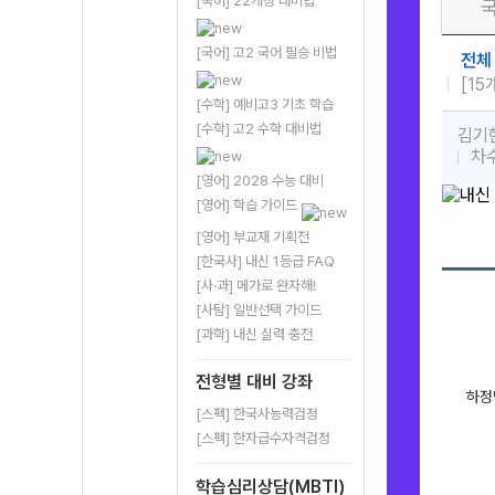
[국어] 22개정 대비법
[국어] 고2 국어 필승 비법
전체
[15
[수학] 예비고3 기초 학습
[수학] 고2 수학 대비법
김기
차
[영어] 2028 수능 대비
[영어] 학습 가이드
[영어] 부교재 기획전
[한국사] 내신 1등급 FAQ
[사·과] 메가로 완자해!
[사탐] 일반선택 가이드
[과학] 내신 실력 충전
전형별 대비 강좌
하정
[스펙] 한국사능력검정
[스펙] 한자급수자격검정
학습심리상담(MBTI)