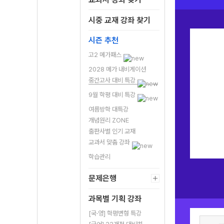
시중 교재 강좌 찾기
시즌 추천
고2 메가패스
2028 메가 내비게이션
중간고사 대비 특강
9월 학평 대비 특강
여름방학 대특강
[과학] 강민웅 선생님
[영어] 이혜승 선생님
개념원리 ZONE
물리학, 기말고사
얘들아, 요즘 어때?
출판사별 인기 교재
직전 학습은 이렇게!
교과서 맞춤 강좌
학습관리
문제은행
과목별 기획 강좌
[국·영] 학평변형 특강