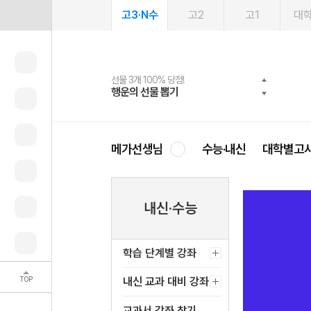
고3·N수
고2
고1
대
선물 3개 100% 당첨!
선물 100% 증정!
여름방학 스터디 캐시백
2027 러셀 단과
스마트러닝앱
메가패스
메가패스 수강생 무료혜택!
사회공헌 캠페인
행운의 선물 뽑기
메가스터디 X 올리브
메가런 썸머스쿨
강사 공개선발
설문 EVENT
3일 무료 체험권
메가클럽 멤버십
희망이룸 메가나눔
영
메가선생님
수능·내신
대학별고
내신·수능
학습 단계별 강좌
TOP
내신 교과 대비 강좌
교과서 강좌 찾기