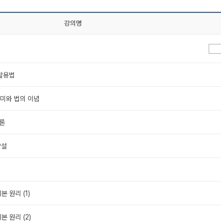
강의명
 활용법
의미와 법의 이념
의론
약설
본 원리 (1)
본 원리 (2)