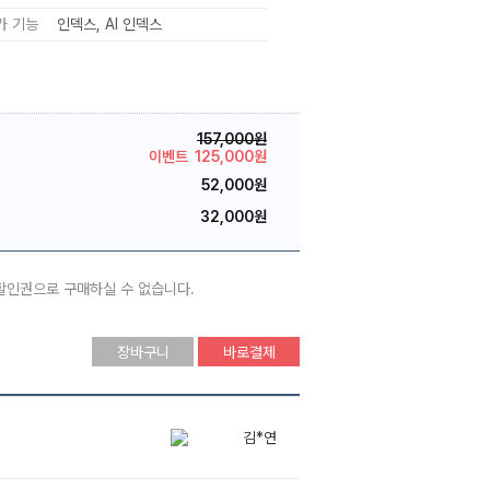
가 기능
인덱스
AI 인덱스
157,000원
이벤트
125,000원
52,000원
32,000원
 할인권으로 구매하실 수 없습니다.
장바구니
바로결제
김*연
*찬