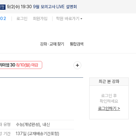
9/2(수) 19:30
9월 모의고사 LIVE 설명회
신청
102
로그인
회원가입
학원 바로가기
강좌 · 교재 찾기
통합검색
EVENT
8/10(월) 마감
리미엄 30
8/10(월) 마감
최근 본 강좌
로그인 후
확인하세요
로그인하기 >
좌 유형
수능(개념완성), 내신
강 기간
137일 (교재배송기간포함)