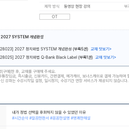
제작 방식
동영상 현장 강의
부
OT
 2027 SYSTEM 개념완성
메가스터디
[28023] 2027 정치와법 SYSTEM 개념완성
(부록5권)
교재 맛보기
>
[28025] 2027 정치와법 Q-Bank Black Label
(부록1권)
교재 맛보기
>
청(구매)한 후, 교재를 구매해 주세요.
무통장입금, 즉시출금, 신용카드, 간편결제, 메가캐쉬, 보너스캐쉬로 결제 가능하며
하신 강좌는 수강시작일 설정, 일시정지, 수강기간 연장 서비스가 제공되지 않습니다.
내가 정법 선택을 후회하지 않을 수 있었던 이유
#시간순삭 #깔끔한판서 #꼼꼼한설명 #명쾌한해설
이제는 사라지지만 오래도록 기억에 남을 정치와 법 강의