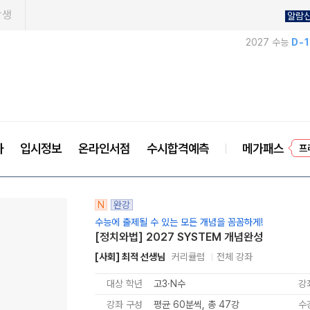
학생
알람
2027 수능
D-
사
입시정보
온라인서점
수시합격예측
메가패스
프
N
완강
수능에 출제될 수 있는 모든 개념을 꼼꼼하게!
[정치와법] 2027 SYSTEM 개념완성
[사회] 최적 선생님
커리큘럼
전체 강좌
대상 학년
고3·N수
강
강좌 구성
평균 60분씩, 총 47강
수