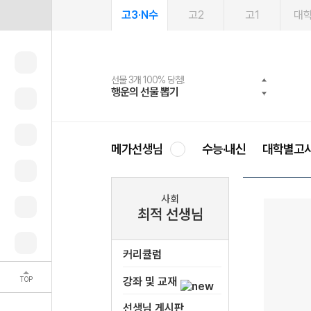
고3·N수
고2
고1
대
선물 3개 100% 당첨!
선물 100% 증정!
여름방학 스터디 캐시백
2027 러셀 단과
스마트러닝앱
메가패스
메가패스 수강생 무료혜택!
사회공헌 캠페인
행운의 선물 뽑기
메가스터디 X 올리브
메가런 썸머스쿨
강사 공개선발
설문 EVENT
3일 무료 체험권
메가클럽 멤버십
희망이룸 메가나눔
영
메가선생님
수능·내신
대학별고
사회
최적 선생님
커리큘럼
TOP
강좌 및 교재
선생님 게시판