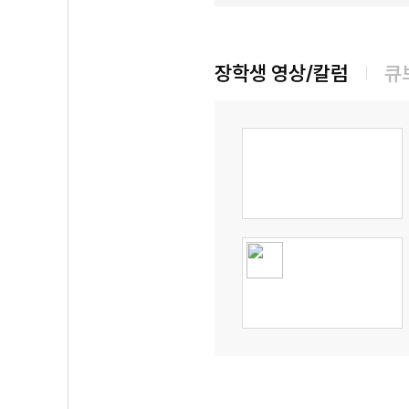
장학생 영상/칼럼
큐