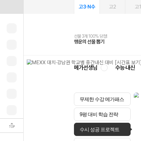
고3·N수
고2
고
선물 3개 100% 당첨!
선물 100% 증정!
여름방학 스터디 캐시백
2027 러셀 단과
스마트러닝앱
메가패스
메가패스 수강생 무료혜택!
사회공헌 캠페인
행운의 선물 뽑기
메가스터디 X 올리브
메가런 썸머스쿨
강사 공개선발
설문 EVENT
3일 무료 체험권
메가클럽 멤버십
희망이룸 메가나눔
영
메가선생님
수능·내신
무제한 수강 메가패스
9평 대비 학습 전략
TOP
수시 성공 프로젝트