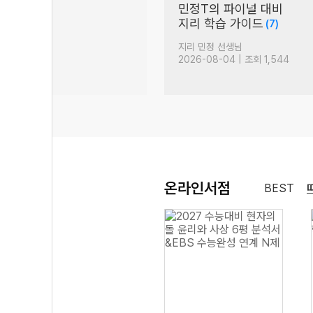
비]
민정T의 파이널 대비
 이야기
지리 학습 가이드
(3)
(7)
 선생님
지리 민정 선생님
| 조회 614
2026-08-04 | 조회 1,544
온라인서점
BEST