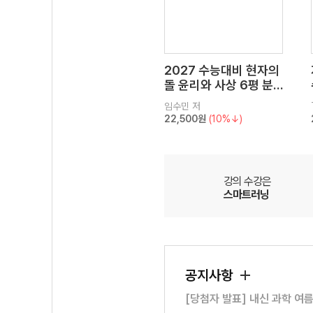
2027 수능대비 현자의
돌 윤리와 사상 6평 분
석서&EBS 수능완성 연
임수민
저
계 N제
22,500원
(10%↓)
강의 수강은
스마트러닝
공지사항
[당첨자 발표] 내신 과학 여