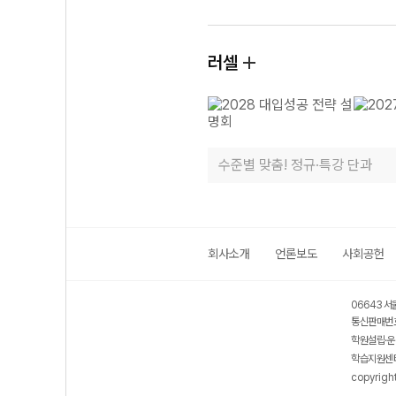
러셀
수준별 맞춤! 정규·특강 단과
회사소개
언론보도
사회공헌
06643 서
통신판매번호
학원설립·운
학습지원센터
copyrigh