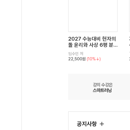
2027 수능대비 현자의
돌 윤리와 사상 6평 분
석서&EBS 수능완성 연
임수민
저
계 N제
22,500원
(10%↓)
강의 수강은
스마트러닝
공지사항