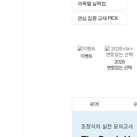
과목별 실력업
관심 집중 교재 PICK
이벤트
2026
변함없는 선택
국어
AI
스마트 매쓰
인테그랄/
큐브/김급식
조정식의 실전 모의고사