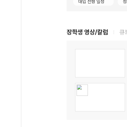
대입 전형 일정
정
장학생 영상/칼럼
큐