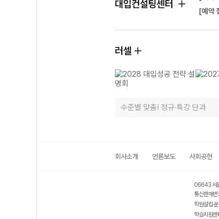
대입컨설팅센터
[예약 
러셀
수준별 맞춤! 정규·특강 단과
회사소개
언론보도
사회공헌
06643 서
통신판매번호
학원설립·운
학습지원센터