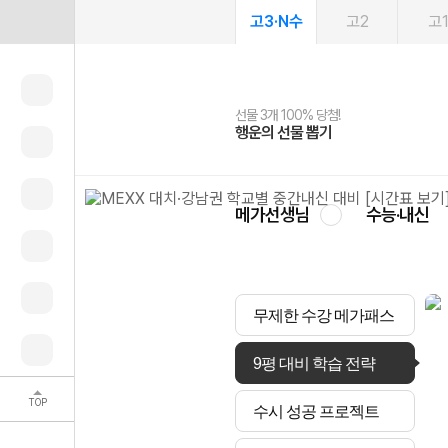
고3·N수
고2
고
선물 3개 100% 당첨!
선물 100% 증정!
여름방학 스터디 캐시백
2027 러셀 단과
스마트러닝앱
메가패스
메가패스 수강생 무료혜택!
사회공헌 캠페인
행운의 선물 뽑기
메가스터디 X 올리브
메가런 썸머스쿨
강사 공개선발
설문 EVENT
3일 무료 체험권
메가클럽 멤버십
희망이룸 메가나눔
영
메가선생님
수능·내신
무제한 수강 메가패스
9평 대비 학습 전략
TOP
수시 성공 프로젝트