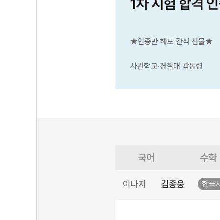
1차 시험 합격 
★인증만 해도 간식 선물★
사관학교·경찰대 곽동령
국어
수학
이다지
김종웅
한국