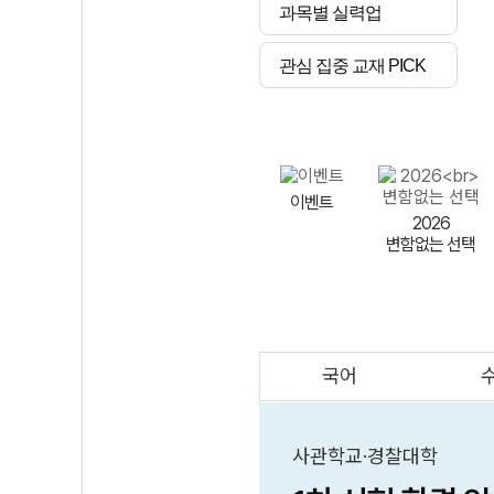
과목별 실력업
관심 집중 교재 PICK
이벤트
2026
변함없는 선택
국어
AI
스마트 매쓰
인테그랄/
큐브/김급식
사관학교·경찰대학