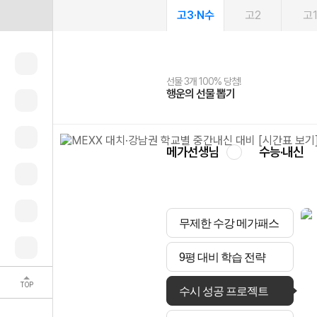
고3·N수
고2
고
선물 3개 100% 당첨!
선물 100% 증정!
여름방학 스터디 캐시백
2027 러셀 단과
스마트러닝앱
메가패스
메가패스 수강생 무료혜택!
사회공헌 캠페인
행운의 선물 뽑기
메가스터디 X 올리브
메가런 썸머스쿨
강사 공개선발
설문 EVENT
3일 무료 체험권
메가클럽 멤버십
희망이룸 메가나눔
영
메가선생님
수능·내신
무제한 수강 메가패스
9평 대비 학습 전략
TOP
수시 성공 프로젝트