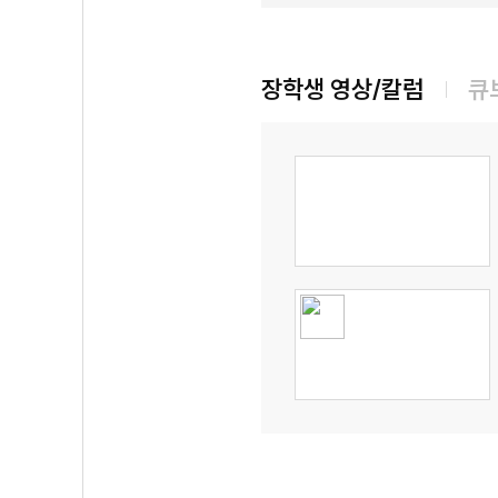
장학생 영상/칼럼
큐