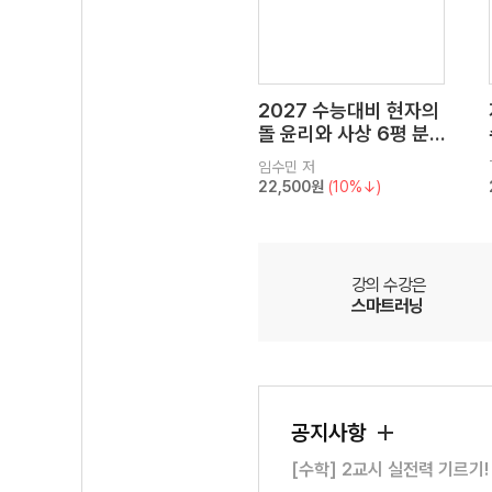
2027 수능대비 현자의
돌 윤리와 사상 6평 분
석서&EBS 수능완성 연
임수민
저
계 N제
22,500원
(10%↓)
강의 수강은
스마트러닝
공지사항
[수학] 2교시 실전력 기르기