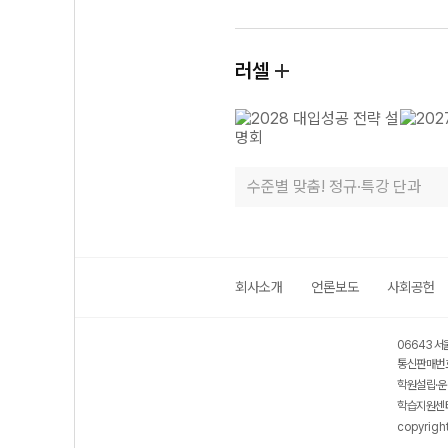
러셀
수준별 맞춤! 정규·특강 단과
회사소개
언론보도
사회공헌
06643 서
통신판매번호
학원설립·운
학습지원센터
copyrigh