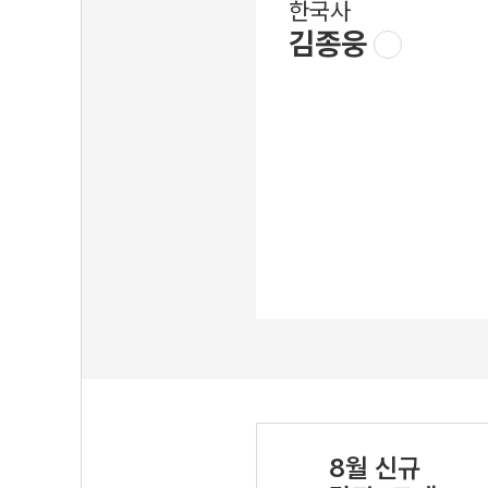
한국사
김종웅
8월 신규