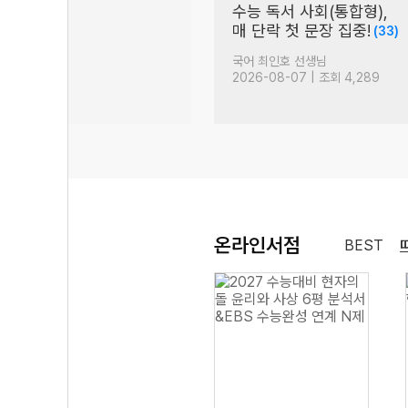
있는 쪼리
수능 독서 사회(통합형),
매 단락 첫 문장 집중!
(33)
생님
국어 최인호 선생님
| 조회 3,697
2026-08-07 | 조회 4,289
온라인서점
BEST