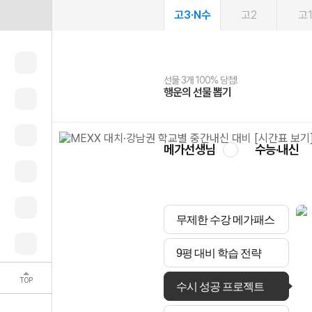
고3·N수
고2
고
선물 3개 100% 당첨!
선물 100% 증정!
2027 러셀 단과
스마트러닝앱
메가패스
메가패스 수강생 무료혜택!
사회공헌 캠페인
행운의 선물 뽑기
메가스터디 X 올리브
강사 공개선발
설문 EVENT
3일 무료 체험권
메가클럽 멤버십
희망이룸 메가나눔
영
메가선생님
수능·내신
무제한 수강 메가패스
9평 대비 학습 전략
TOP
수시 성공 프로젝트