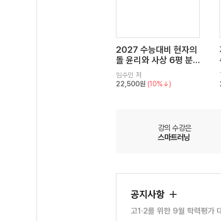
2027 수능대비 현자의
돌 윤리와 사상 6평 분
석서&EBS 수능완성 연
임수민
저
계 N제
22,500원
(10%↓)
강의 수강은
스마트러닝
공지사항
고1·2를 위한 9월 학력평가 