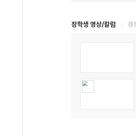
장학생 영상/칼럼
큐