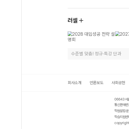
러셀
수준별 맞춤! 정규·특강 단과
회사소개
언론보도
사회공헌
06643 서
통신판매번호
학원설립·운
학습지원센터
copyrigh