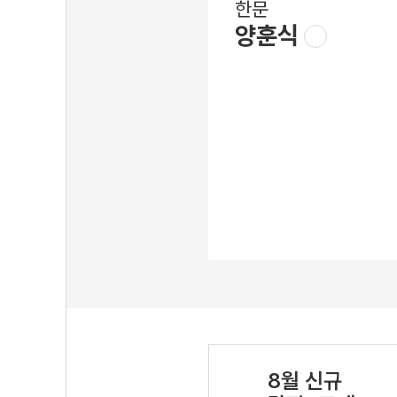
한문
양훈식
8월 신규