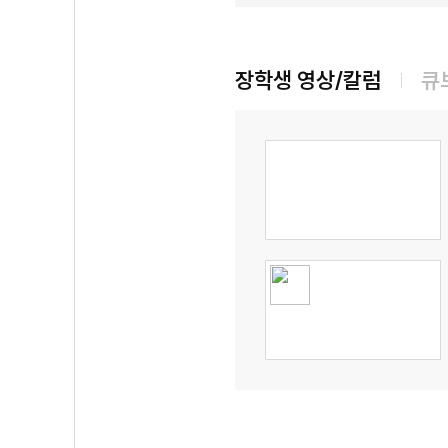
장학생 영상/칼럼
큐