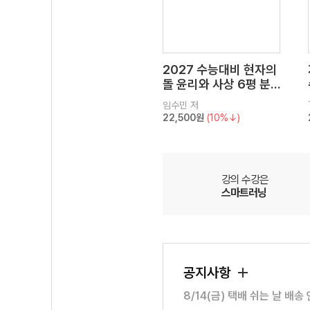
2027 수능대비 현자의
돌 윤리와 사상 6평 분
석서&EBS 수능완성 연
임수민
저
계 N제
22,500원
(10%↓)
강의 수강은
스마트러닝
공지사항
8/14(금) 택배 쉬는 날 배송