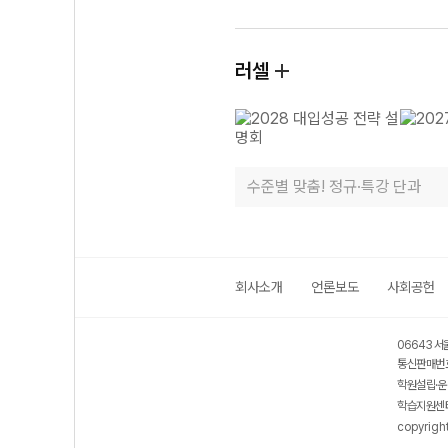
러셀
수준별 맞춤! 정규·특강 단과
회사소개
언론보도
사회공헌
06643 서
통신판매번호
학원설립·운
학습지원센터
copyrigh