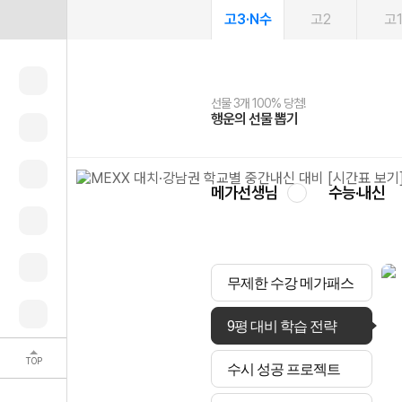
고3·N수
고2
고
선물 3개 100% 당첨!
선물 100% 증정!
여름방학 스터디 캐시백
2027 러셀 단과
스마트러닝앱
메가패스
메가패스 수강생 무료혜택!
사회공헌 캠페인
행운의 선물 뽑기
메가스터디 X 올리브
메가런 썸머스쿨
강사 공개선발
설문 EVENT
3일 무료 체험권
메가클럽 멤버십
희망이룸 메가나눔
영
메가선생님
수능·내신
무제한 수강 메가패스
9평 대비 학습 전략
TOP
수시 성공 프로젝트