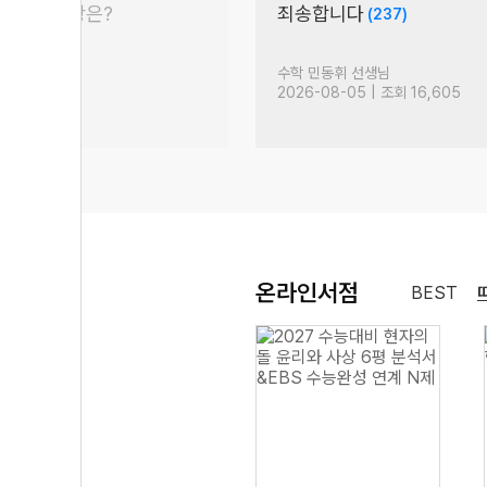
평 이슈 문항은?
죄송합니다
(237)
서)
(67)
생님
수학 민동휘 선생님
| 조회 4,307
2026-08-05 | 조회 16,605
온라인서점
BEST