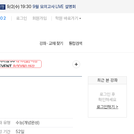
9/2(수) 19:30
9월 모의고사 LIVE 설명회
신청
102
로그인
회원가입
학원 바로가기
강좌 · 교재 찾기
통합검색
리미엄 30
8/10(월) 마감
EVENT
8/10(월) 마감
최근 본 강좌
로그인 후
확인하세요
로그인하기 >
좌 유형
수능(개념완성)
강 기간
52일