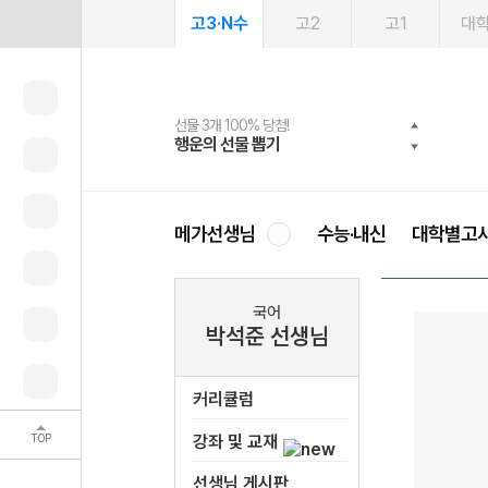
고3·N수
고2
고1
대
선물 3개 100% 당첨!
선물 100% 증정!
여름방학 스터디 캐시백
2027 러셀 단과
스마트러닝앱
메가패스
메가패스 수강생 무료혜택!
사회공헌 캠페인
행운의 선물 뽑기
메가스터디 X 올리브
메가런 썸머스쿨
강사 공개선발
설문 EVENT
3일 무료 체험권
메가클럽 멤버십
희망이룸 메가나눔
영
메가선생님
수능·내신
대학별고
국어
박석준 선생님
커리큘럼
TOP
강좌 및 교재
선생님 게시판