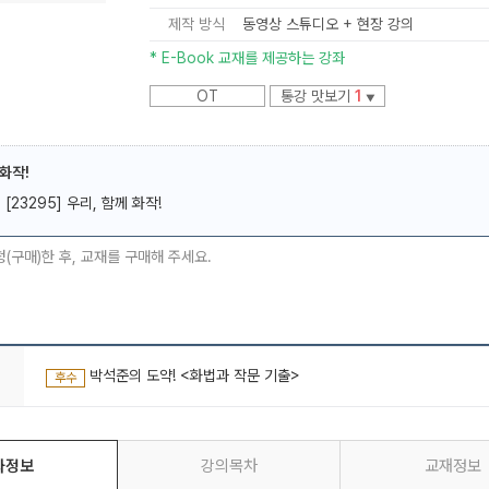
제작 방식
동영상 스튜디오 + 현장 강의
* E-Book 교재를 제공하는 강좌
OT
통강 맛보기
1
▼
메가스터디
 화작!
[23295] 우리, 함께 화작!
청(구매)한 후, 교재를 구매해 주세요.
박석준의 도약! <화법과 작문 기출>
후수
좌정보
강의목차
교재정보