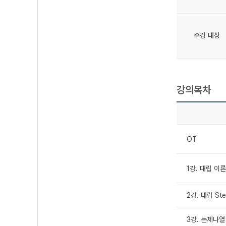
수강 대상
강의목차
OT
1강. 대립 이론 
2강. 대립 Step
3강. 논제나열 