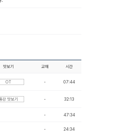
.
맛보기
교재
시간
OT
-
07:44
통강 맛보기
-
32:13
-
47:34
-
24:34