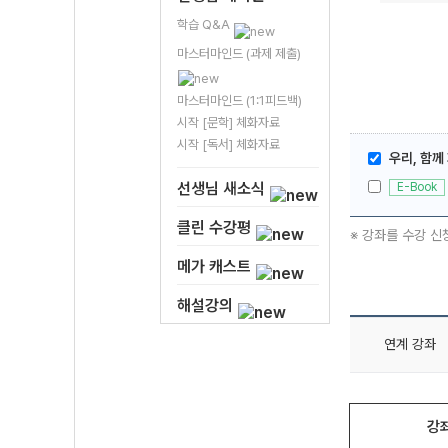
학습 Q&A
마스터마인드 (과제 제출)
마스터마인드 (1:1피드백)
시작 [문학] 체화자료
시작 [독서] 체화자료
우리, 함께
선생님 새소식
E-Book
클린 수강평
※ 강좌를 수강 신
메가 캐스트
해설강의
연계 강좌
강