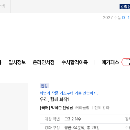
학생
알람
2027 수능
D-
프
사
입시정보
온라인서점
수시합격예측
메가패스
완강
화법과 작문 기초부터 기출 연습까지!
우리, 함께 화작!
[국어] 박석준 선생님
커리큘럼
전체 강좌
대상 학년
고3·2·N수
강
강좌 구성
평균 34분씩, 총 26강
수