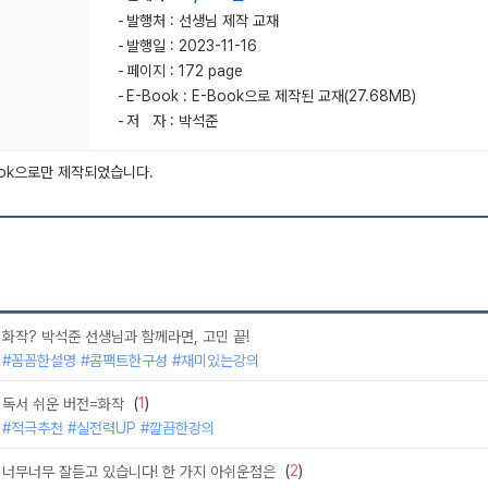
발행처 : 선생님 제작 교재
발행일 : 2023-11-16
페이지 : 172 page
E-Book : E-Book으로 제작된 교재(27.68MB)
저 자 : 박석준
ook으로만 제작되었습니다.
화작? 박석준 선생님과 함께라면, 고민 끝!
#꼼꼼한설명 #콤팩트한구성 #재미있는강의
(
1
)
독서 쉬운 버전=화작
#적극추천 #실전력UP #깔끔한강의
(
2
)
너무너무 잘듣고 있습니다! 한 가지 아쉬운점은