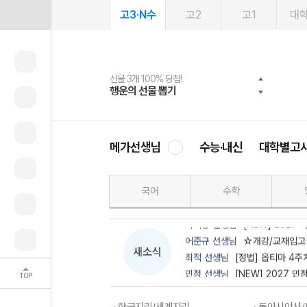
고3·N수
고2
고1
대
선물 3개 100% 당첨!
선물 100% 증정!
여름방학 스터디 캐시백
2027 러셀 단과
스마트러닝앱
메가패스
메가패스 수강생 무료혜택!
사회공헌 캠페인
행운의 선물 뽑기
메가스터디 X 올리브
메가런 썸머스쿨
강사 공개선발
설문 EVENT
3일 무료 체험권
메가클럽 멤버십
희망이룸 메가나눔
영
이다지 선생님
EVENT★ 통합
메가선생님
수능·내신
대학별고
윤성훈 선생님
통합사회 분석 자료집 
김종웅 선생님
★개강★ 흥겨웅 
김종익 선생님
[NEW] 2027 기특
국어
수학
윤재준 선생님
[통합사회] 윤재
이기상 선생님
[NEW] 2027
어준규 선생님
☆개강/교재입고☆ [생
새소식
최적 선생님
[정법] 옵티마 4주
민정 선생님
[NEW] 2027 민
TOP
우영호 선생님
[NEW] 2027 
손고운 선생님
[고3·N수] D-100