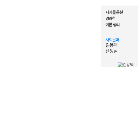
사례를 통한
명쾌한
이론 정리
사회문화
김용택
선생님