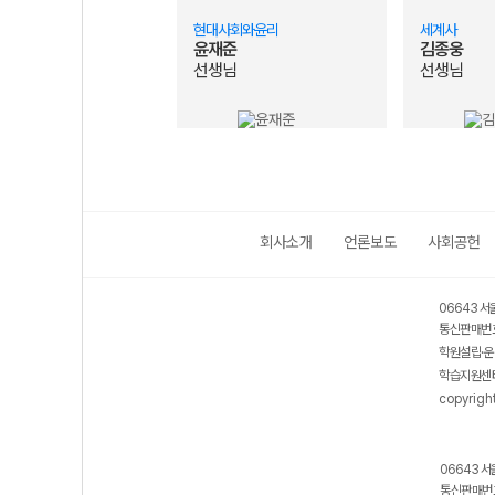
현대사회와윤리
세계사
윤재준
김종웅
선생님
선생님
회사소개
언론보도
사회공헌
06643 서
통신판매번호
학원설립·운
학습지원센터
copyrigh
06643 서
통신판매번호