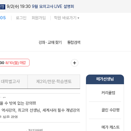
9/2(수) 19:30
9월 모의고사 LIVE 설명회
신청
105
로그인
회원가입
학원 바로가기
강좌 · 교재 찾기
통합검색
 사고력을 동시에 잡는 통합사회 강의의 정석
30
8/10(월) 마감
다 이유를 먼저 생각하게 만들어준 강의!!
T
8/10(월) 마감
 민정 선생님에게
메가선생님
대학별고사
제2외/한문·학습멘토
드세계사강의
커리큘럼
기!!
올 수 밖에 없는 강의!!!!
 역사강의, 최고의 선생님, 세계사러 필수 개념강의
클린 수강평
고 싶은 강의
그냥 앞으로 계속 해주세요..
메가 캐스트
 선생님을 따르라