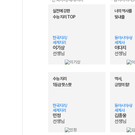
· 한국지리/세계지리
· 동아시아사
이다지 선생님
EVENT★ 통합
실전에 강한
너의 역사를
윤성훈 선생님
통합사회 분석 자료집 
수능 지리 TOP
빛내줄
김종웅 선생님
★개강★ 흥겨웅 
김종익 선생님
[NEW] 2027 기특
윤재준 선생님
[통합사회] 윤재
한국지리/
동아시아사/
이기상 선생님
[NEW] 2027
세계지리
세계사
이기상
이다지
선생님
선생님
수능 지리
역사,
1등급 핫스팟
긍정의 힘!
한국지리/
동아시아사/
세계지리
세계사
민정
김종웅
선생님
선생님