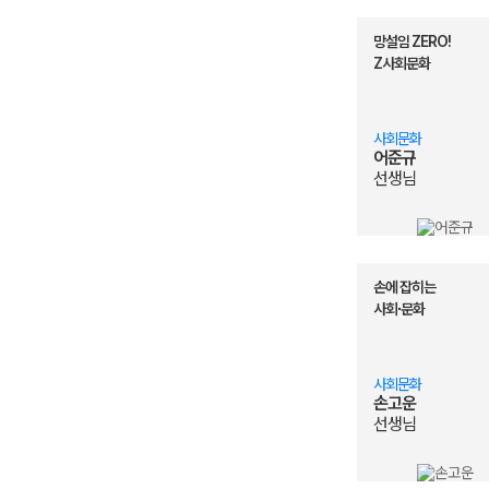
윤재준 선생님
사포자
우영호 선생님
노베이
망설임 ZERO!
고종훈 선생님
역시 
Z사회문화
이다지 선생님
세계사 
김용택 선생님
모래주
최적 선생님
구멍 난
사회문화
어준규
민정 선생님
역시 대
선생님
이다지 선생님
저에겐
이한아 선생님
개념과
윤성훈 선생님
정답보
민정 선생님
사랑하는
손에 잡히는
김종익 선생님
좋음
사회∙문화
김종웅 선생님
레전
이다지 선생님
수강후
사회문화
손고운
선생님