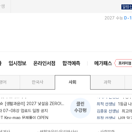
학생
알람
2027 수능
D-
사회 분석집도 받고, 간식도 먹자!
이한아 선생님
개념과
사
입시정보
온라인서점
합격예측
메가패스
프리미엄 
해설강의 OPEN! (feat. 무료 배포 이벤트)
윤성훈 선생님
정답보
EVEN
동아시아사/세계사 압축 특강 개강 안내
민정 선생님
사랑하는
한 잘잘잘 교재 생윤/윤사 입고(7월9일 입고 완료)
김종익 선생님
좋음
영어
한국사
사회
과학
준의 스케치북
김종웅 선생님
레전
 이것이 모의고사다
이다지 선생님
수강후
활과윤리] 2027 낯설음 ZERO! 사상가 특강
최적 선생님
1등급 나
클린
차 07~08강 업로드 일정 공지
김종웅 선생님
최고의
수강평
정T Key-map 문제풀이 OPEN
최적 선생님
나만 알
HIGHEST 고난도 문제 풀이 [인강]
어준규 선생님
이거 
, 지금부터가 중요합니다｜9평·수능까지 사회문화 학습법
김용택 선생님
김용택