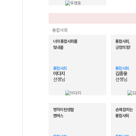
· 통합사회
너의 통합사회를
통합사회,
빛내줄
긍정의 힘!
통합사회
통합사회
이다지
김종웅
선생님
선생님
명작이 탄생할
손에 잡히는
캔버스
통합사회