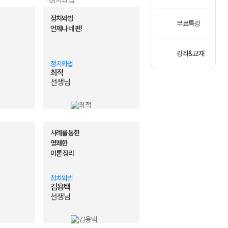
· 정치와법
 어준규
정치와법
의 기초가 생겼어요
무료특강
언제나 네 편!
 진짜다
쌤만 믿사옵니다
강좌&교재
 때문에 전교 1등하고 인생 바뀐 썰 푼다
정치와법
 고정 1으로 만들어주는 강좌
최적
너무 좋음 진짜로 (고2)
선생님
번에도 믿어봅니다!!!!!
 1달반만에 44점. 왜 안해?
내 압도적 원탑 실모, FULLEST! :D
렇게 쉬운거였어?
사례를 통한
석은 이걸로 하자
명쾌한
이론 정리
 무조건 어준규쌤!!!!ㅠㅜ
문화, 어느 강의를 수강할 지 고민이라면 손고운 선생님과 함께!
정치와법
=윤리 수험생 필수수강요망 GOAT강좌! :D
김용택
 최고오!
선생님
 쉬워지는 길
시간