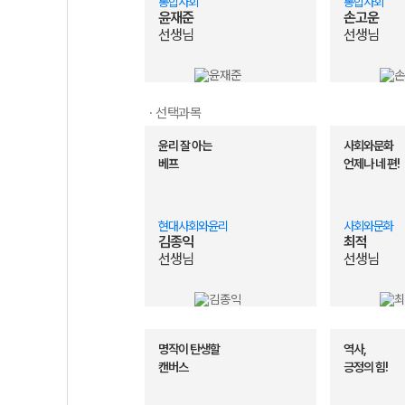
통합사회
통합사회
윤재준
손고운
선생님
선생님
· 선택과목
윤리 잘 아는
사회와문화
베프
언제나 네 편!
현대사회와윤리
사회와문화
김종익
최적
선생님
선생님
명작이 탄생할
역사,
캔버스
긍정의 힘!