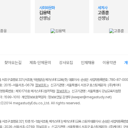
사회와문화
세계사
김용택
고종훈
선생님
선생님
찾아오는길
제휴·단체문의
강사모집
인재채용
이용약관
개
울 서초구 효령로 321 (서초동, 덕원빌딩) 메가스터디교육(주) 대표이사 : 손성은 사업자등록번호 : 780-87-00
 : 2015-서울서초-0678
정보조회 >
신고기관명 : 서울특별시 서초구 호스팅제공자 : (주)케이티
영등록번호 : 제10176호 메가스터디원격학원
정보조회 >
신고기관명 : 서울특별시 강남교육지원청
 : 1599-1010 개인정보보호책임자 : 정보보안실 김영무
(keeper@megastudy.net)
tⓒ2014 megastudyEdu.co.,Ltd. All rights reserved.
울 서초구 효령로 321, 10층 10-1호(서초동, 메가스터디) 메가스터디교육 스토어 대표이사 : 손성은 사업자등록번호 :
 : 2026-서울서초-0769
정보조회 >
신고기관명 : 서울특별시 서초구 호스팅제공자 : (주)케이티
구매