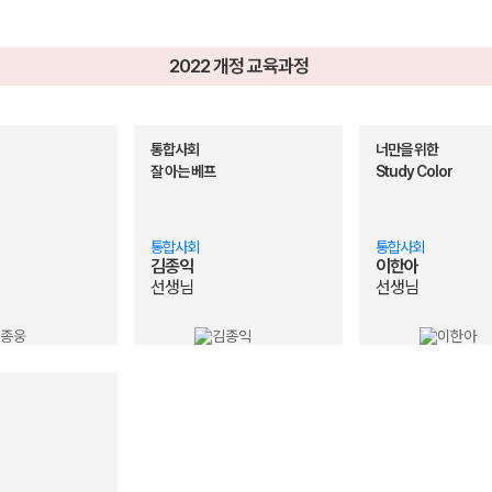
2022 개정 교육과정
통합사회
너만을 위한
잘 아는 베프
Study Color
통합사회
통합사회
김종익
이한아
선생님
선생님