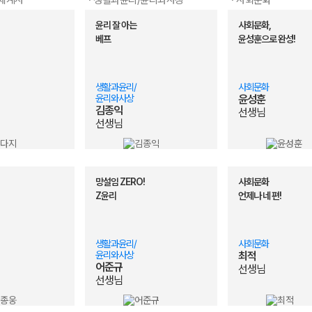
/세계사
· 생활과윤리/윤리와사상
· 사회문화
사회 분석집도 받고, 간식도 먹자!
어준규 선생님
사문은
윤리 잘 아는
사회문화,
해설강의 OPEN! (feat. 무료 배포 이벤트)
최적 선생님
통합사회
베프
윤성훈으로 완성!
동아시아사/세계사 압축 특강 개강 안내
김용택 선생님
이분은
한 잘잘잘 교재 생윤/윤사 입고(7월9일 입고 완료)
윤재준 선생님
재준 
준의 스케치북
김용택 선생님
용택쌤
생활과윤리/
사회문화
 이것이 모의고사다
어준규 선생님
생윤을
윤리와사상
윤성훈
메가스터디
김종익
김종익 선생님
선생님
진짜 
선생님
김종웅 선생님
웅쌤 이
김용택 선생님
정법런
우영호 선생님
경제 국
민정 선생님
세지 이
망설임 ZERO!
사회문화
이기상 선생님
기출분
Z윤리
언제나 네 편!
어준규 선생님
윤리는
손고운 선생님
사회와 
생활과윤리/
사회문화
김종익 선생님
잘노기
윤리와사상
최적
손고운 선생님
선생님
어준규
선생님
손고운 선생님
사문이
선생님
최적 선생님
설득의 