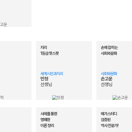
지리
손에 잡히는
1등급 핫스팟
사회와문화
세계시민과지리
사회와문화
민정
손고운
선생님
선생님
사례를 통한
메가스터디
명쾌한
검증된
이론 정리
역사 전문가!