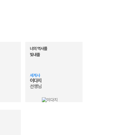
너의 역사를
빛내줄
세계사
이다지
선생님