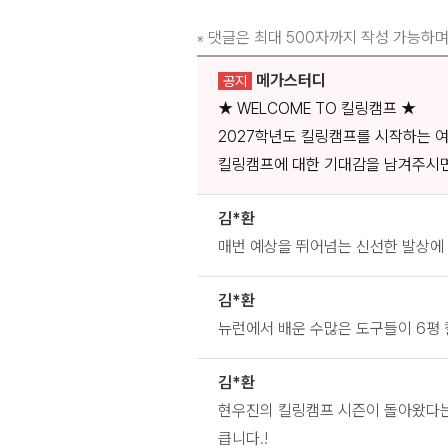
댓글은 최대 500자까지 작성 가능하며
※
메가스터디
공지
★ WELCOME TO 킬링캠프 ★
2027학년도 킬링캠프를 시작하는 
킬링캠프에 대한 기대감을 남겨주시면
김*환
매번 예상을 뛰어넘는 신선한 발상에
김*환
뉴런에서 배운 수많은 도구들이 6평
김*환
현우진의 킬링캠프 시즌이 돌아왔다는
큽니다.!