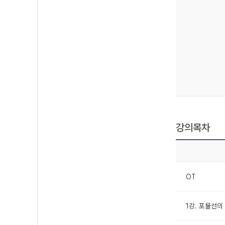
강의목차
OT
1강. 포물선의