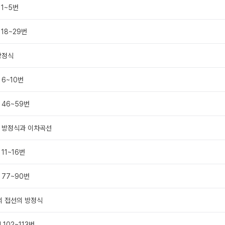
 1~5번
 18~29번
방정식
 6~10번
 46~59번
의 방정식과 이차곡선
11~16번
 77~90번
의 접선의 방정식
 102~113번