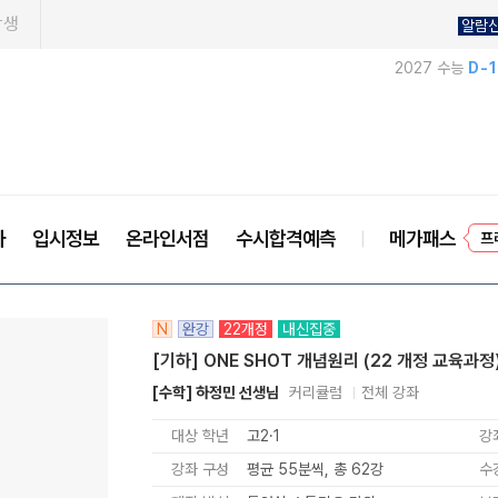
학생
알람
2027 수능
D-
프
사
입시정보
온라인서점
수시합격예측
메가패스
N
완강
22개정
내신집중
[기하] ONE SHOT 개념원리 (22 개정 교육과정
[수학] 하정민 선생님
커리큘럼
전체 강좌
대상 학년
고2·1
강
강좌 구성
평균 55분씩, 총 62강
수