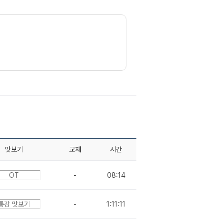
맛보기
교재
시간
OT
-
08:14
통강 맛보기
-
1:11:11