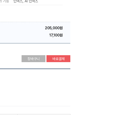
가 기능
인덱스
AI 인덱스
205,000원
17,100원
장바구니
바로결제