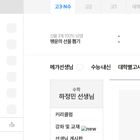
고3·N수
고2
고1
대
선물 3개 100% 당첨!
선물 100% 증정!
여름방학 스터디 캐시백
2027 러셀 단과
스마트러닝앱
메가패스
메가패스 수강생 무료혜택!
사회공헌 캠페인
행운의 선물 뽑기
메가스터디 X 올리브
메가런 썸머스쿨
강사 공개선발
설문 EVENT
3일 무료 체험권
메가클럽 멤버십
희망이룸 메가나눔
영
메가선생님
수능·내신
대학별고
수학
하정민 선생님
커리큘럼
TOP
강좌 및 교재
선생님 게시판