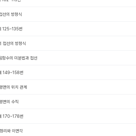
 접선의 방정식
 125~135번
의 접선의 방정식
] 음함수의 미분법과 접선
 149~158번
 평면의 위치 관계
 평면의 수직
 170~178번
 정리와 이면각