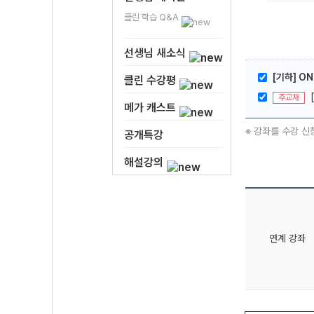
클린 학습 Q&A
선생님 새소식
[기하] O
클린 수강평
주교재
메가 캐스트
※ 강좌를 수강 신
공개특강
해설강의
연계 강좌