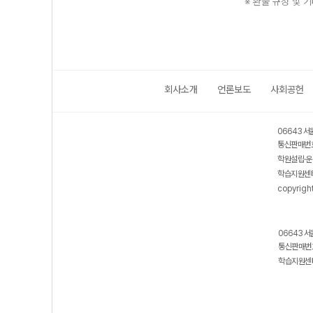
※ 환불 규정 및 
회사소개
언론보도
사회공헌
보호 관리체계 ISMS 인증획득
인터넷 저작권 지킴이 - 클린사이트
06643 서
통신판매번호
학원설립·운
학습지원센터
copyrigh
06643 서
통신판매번호
학습지원센터