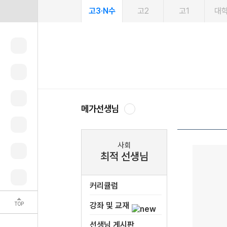
고3·N수
고2
고1
대
메가선생님
사회
최적 선생님
커리큘럼
TOP
강좌 및 교재
선생님 게시판