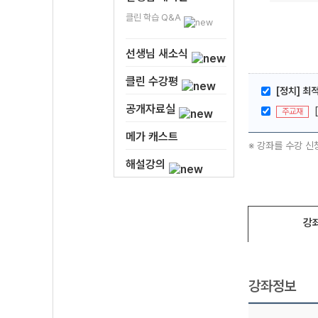
클린 학습 Q&A
선생님 새소식
클린 수강평
[정치] 최
공개자료실
주교재
메가 캐스트
※ 강좌를 수강 신
해설강의
강
강좌정보