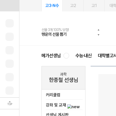
고3·N수
고2
고1
대
선물 3개 100% 당첨!
선물 100% 증정!
2027 러셀 단과
스마트러닝앱
메가패스
메가패스 수강생 무료혜택!
사회공헌 캠페인
행운의 선물 뽑기
메가스터디 X 올리브
강사 공개선발
설문 EVENT
3일 무료 체험권
메가클럽 멤버십
희망이룸 메가나눔
영
메가선생님
수능·내신
대학별고
과학
한종철 선생님
커리큘럼
TOP
강좌 및 교재
선생님 게시판