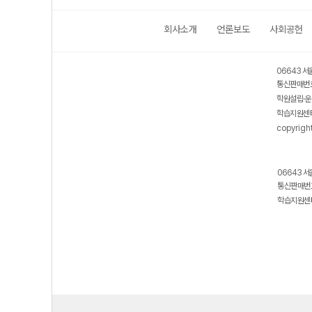
회사소개
언론보도
사회공헌
보호 관리체계 ISMS 인증획득
인터넷 저작권 지킴이 - 클린사이트
06643 서
통신판매번호
학원설립·운
학습지원센터
copyrigh
06643 서
통신판매번호
학습지원센터