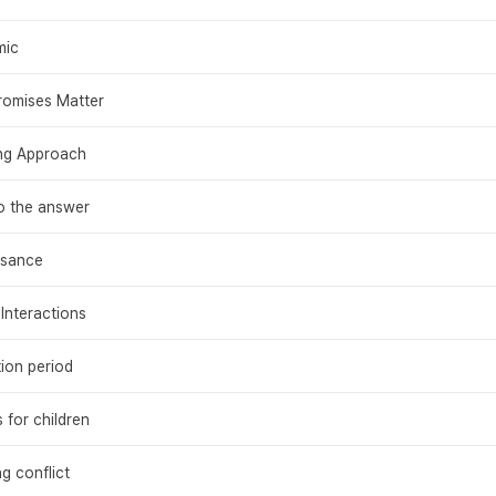
mic
romises Matter
ng Approach
o the answer
ssance
Interactions
tion period
 for children
g conflict