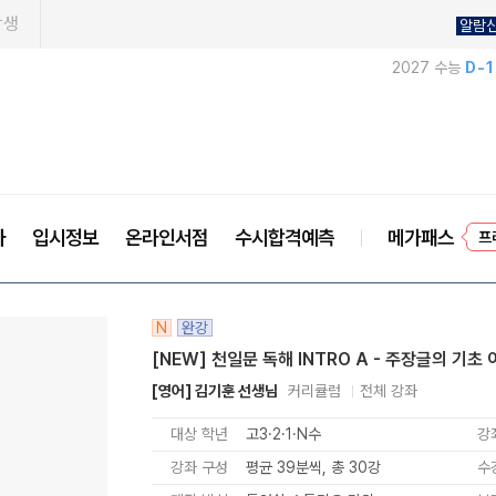
학생
알람
2027 수능
D-
사
입시정보
온라인서점
수시합격예측
메가패스
프
N
완강
[NEW] 천일문 독해 INTRO A - 주장글의 기초 
[영어] 김기훈 선생님
커리큘럼
전체 강좌
대상 학년
고3·2·1·N수
강
강좌 구성
평균 39분씩, 총 30강
수