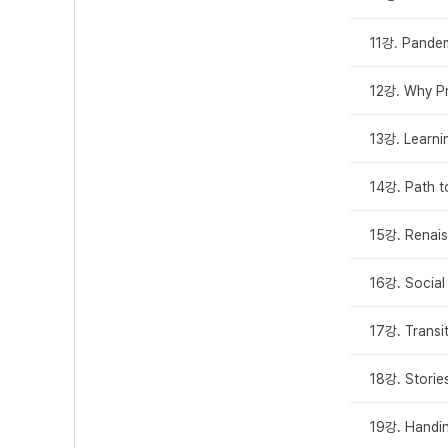
11강. Pande
12강. Why P
13강. Learni
14강. Path t
15강. Renai
16강. Social 
17강. Transi
18강. Stories
19강. Handin