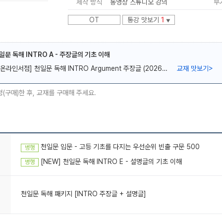
제작 방식
동영상 스튜디오 강의
부
OT
통강 맛보기
1
▼
천일문 독해 INTRO A - 주장글의 기초 이해
[온라인서점] 천일문 독해 INTRO Argument 주장글 (2026년용)
교재 맛보기
>
메가스터디
청(구매)한 후, 교재를 구매해 주세요.
천일문 입문 - 고등 기초를 다지는 우선순위 빈출 구문 500
병행
[NEW] 천일문 독해 INTRO E - 설명글의 기초 이해
병행
천일문 독해 패키지 [INTRO 주장글 + 설명글]