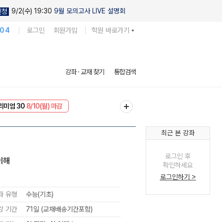
9/2(수) 19:30
9월 모의고사 LIVE 설명회
신청
104
로그인
회원가입
학원 바로가기
강좌 · 교재 찾기
통합검색
EVENT
8/10(월) 마감
리미엄 30
8/10(월) 마감
최근 본 강좌
로그인 후
이해
확인하세요
로그인하기 >
좌 유형
수능(기초)
강 기간
71일 (교재배송기간포함)