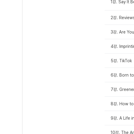
1강. Say It B
2강. Review
3강. Are You
4강. Imprinti
5강. TikTok
6강. Born to
7강. Greene
8강. How to
9강. A Life i
10강. The Ar