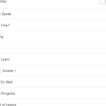
etter
s Speak
 Free?
ng
 Learn
r, Greater！
 Do Well
n Progress
t of Humor