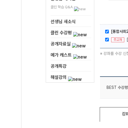
클린 학습 Q&A
선생님 새소식
[통합사회2
클린 수강평
주교재
공개자료실
※ 강좌를 수강 신
메가 캐스트
공개특강
해설강의
BEST 수강평
강