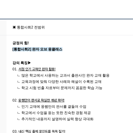
▣ 통합사회2 전범위
긍정의 힘!
[통합사회2] 완자 오브 웅클래스
강의 특징▶
01.
서점 인기 교재인 완자 활용!
ㄴ 많은
학교에서 사용
하는 교과서 출판사인 완자 교재 활용
ㄴ
교육과정에 맞춰
다양한 사례와 해설
이 수록된 교재
ㄴ
학교 시험
빈출 자료부터 문제까지
꼼꼼한 학습 가능
02.
웅쌤만의 판서로 확실한 개념 파악!
ㄴ 인기 교재에
웅쌤만의
판서
를 곁들여 수업
ㄴ 학교에서
수업을 듣는 듯
한
친숙한 경험 제공
ㄴ
추가적인 내용까지 설명
하여 실력 향상 극대화
03.
내신 핵심 출제 포인트를 쏙쏙 짚기!