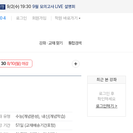
9/2(수) 19:30
9월 모의고사 LIVE 설명회
신청
104
로그인
회원가입
학원 바로가기
강좌 · 교재 찾기
통합검색
 30
8/10(월) 마감
NT
8/10(월) 마감
최근 본 강좌
로그인 후
확인하세요
로그인하기 >
좌 유형
수능(개념완성), 내신(개념학습)
강 기간
51일 (교재배송기간포함)