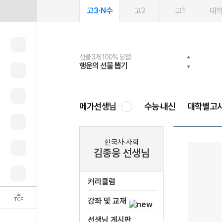
고3·N수
고2
고1
대
선물 3개 100% 당첨!
선물 100% 증정!
여름방학 스터디 캐시백
2027 러셀 단과
스마트러닝앱
메가패스
메가패스 수강생 무료혜택!
사회공헌 캠페인
행운의 선물 뽑기
메가스터디 X 올리브
메가런 썸머스쿨
강사 공개선발
설문 EVENT
3일 무료 체험권
메가클럽 멤버십
희망이룸 메가나눔
영
메가선생님
수능·내신
대학별고
한국사·사회
김종웅 선생님
커리큘럼
TOP
강좌 및 교재
선생님 게시판