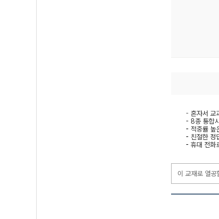
-
혼자서 교과
- 8종 통합
-
적중률 높
-
친절한 정
-
휴대 전화로
이 교재로 열공