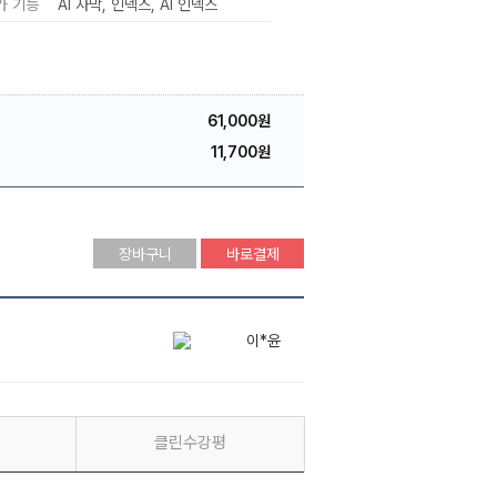
가 기능
AI 자막
인덱스
AI 인덱스
61,000원
11,700원
장바구니
바로결제
이*윤
클린수강평