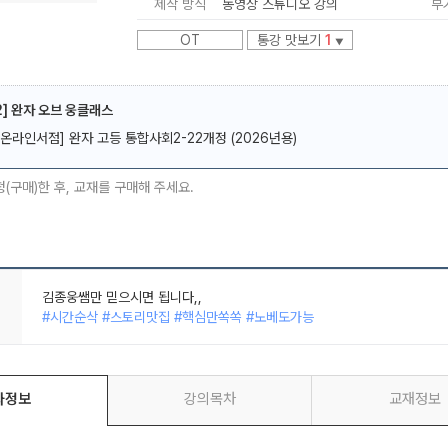
제작 방식
동영상 스튜디오 강의
부
OT
통강 맛보기
1
▼
] 완자 오브 웅클래스
[온라인서점] 완자 고등 통합사회2-22개정 (2026년용)
메가스터디
청(구매)한 후, 교재를 구매해 주세요.
김종웅쌤만 믿으시면 됩니다,,
#시간순삭 #스토리맛집 #핵심만쏙쏙 #노베도가능
좌정보
강의목차
교재정보