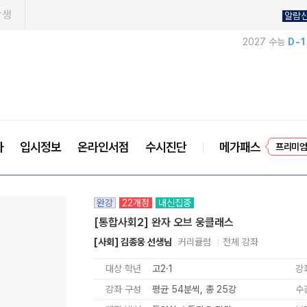
학생
알람
2027 수능
D-
프리미엄
사
입시정보
온라인서점
수시진단
메가패스
EVE
완강
22개정
내신집중
[통합사회2] 완자 오브 웅클래스
[사회] 김종웅 선생님
커리큘럼
전체 강좌
대상 학년
고2·1
강
강좌 구성
평균 54분씩, 총 25강
수