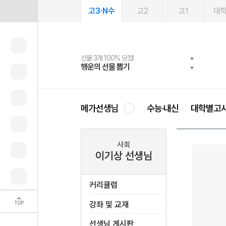
고3·N수
고2
고1
대
선물 3개 100% 당첨!
선물 100% 증정!
여름방학 스터디 캐시백
2027 러셀 단과
스마트러닝앱
메가패스
메가패스 수강생 무료혜택!
사회공헌 캠페인
행운의 선물 뽑기
메가스터디 X 올리브
메가런 썸머스쿨
강사 공개선발
설문 EVENT
3일 무료 체험권
메가클럽 멤버십
희망이룸 메가나눔
영
메가선생님
수능·내신
대학별고
사회
이기상 선생님
커리큘럼
TOP
강좌 및 교재
선생님 게시판