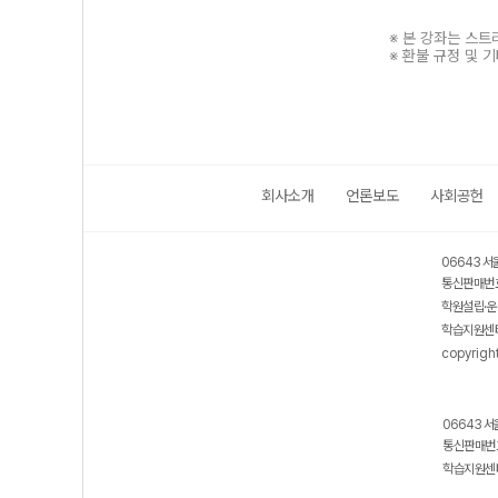
※ 본 강좌는 스
※ 환불 규정 및 
회사소개
언론보도
사회공헌
보호 관리체계 ISMS 인증획득
인터넷 저작권 지킴이 - 클린사이트
06643 서
통신판매번호
학원설립·운
학습지원센터
copyrigh
06643 서
통신판매번호
학습지원센터