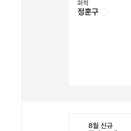
화학
정훈구
8월 신규