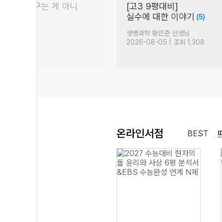
꿈이라는 건 꾸는 게 아니
[고3 9평대비]
실수에 대한 이야기
(5)
 것
(905)
생님
생명과학 황민준 선생님
 조회 10,119
2026-08-05 | 조회 1,308
온라인서점
BEST