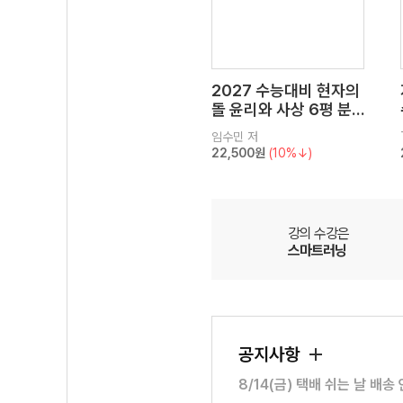
2027 수능대비 현자의
돌 윤리와 사상 6평 분
석서&EBS 수능완성 연
임수민
저
계 N제
22,500원
(10%↓)
강의 수강은
스마트러닝
공지사항
8/14(금) 택배 쉬는 날 배송