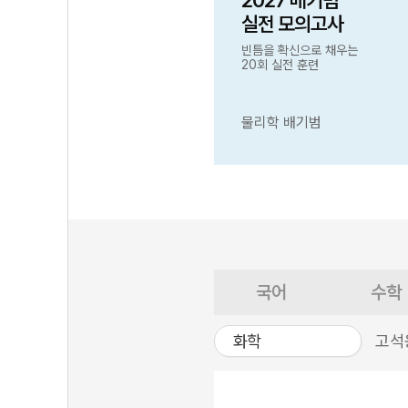
2027 배기범
실전 모의고사
빈틈을 확신으로 채우는
20회 실전 훈련
물리학 배기범
국어
수학
화학
고석