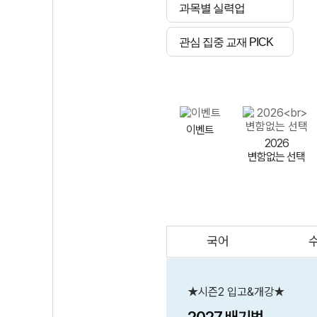
과목별 실력업
관심 집중 교재 PICK
이벤트
2026
변함없는 선택
국어
AI
스마트 매쓰
인테그랄/
큐브/김급식
★시즌2 입고&개강★