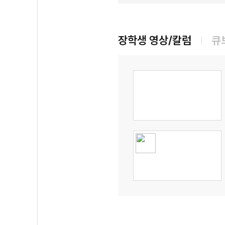
장학생 영상/칼럼
큐