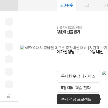
고3·N수
고2
고
선물 3개 100% 당첨!
선물 100% 증정!
여름방학 스터디 캐시백
2027 러셀 단과
스마트러닝앱
메가패스
메가패스 수강생 무료혜택!
사회공헌 캠페인
행운의 선물 뽑기
메가스터디 X 올리브
메가런 썸머스쿨
강사 공개선발
설문 EVENT
3일 무료 체험권
메가클럽 멤버십
희망이룸 메가나눔
영
메가선생님
수능·내신
무제한 수강 메가패스
9평 대비 학습 전략
TOP
수시 성공 프로젝트