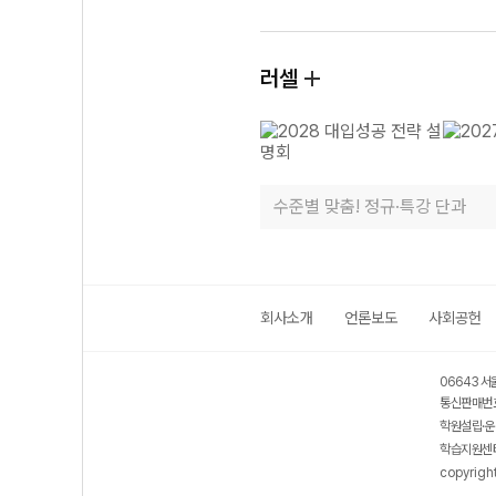
러셀
수준별 맞춤! 정규·특강 단과
회사소개
언론보도
사회공헌
06643 서
통신판매번호
학원설립·운
학습지원센터
copyrigh