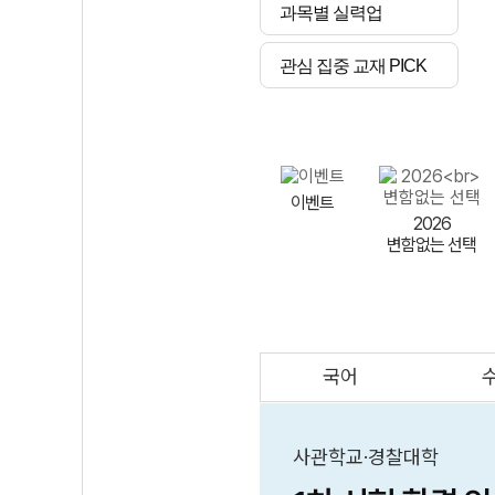
과목별 실력업
관심 집중 교재 PICK
이벤트
2026
변함없는 선택
국어
AI
스마트 매쓰
인테그랄/
큐브/김급식
사관학교·경찰대학