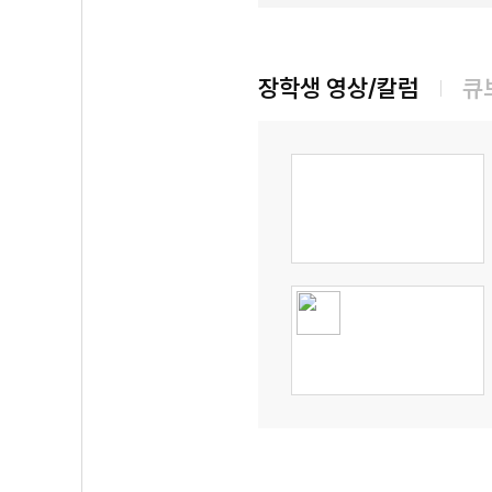
장학생 영상/칼럼
큐