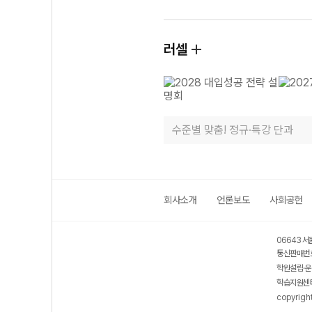
러셀
수준별 맞춤! 정규·특강 단과
회사소개
언론보도
사회공헌
06643 서
통신판매번호
학원설립·운
학습지원센터
copyrigh