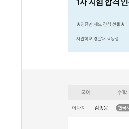
1차 시험 합격 
★인증만 해도 간식 선물★
사관학교·경찰대 곽동령
국어
수학
이다지
김종웅
한국