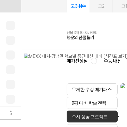
고3·N수
고2
고
선물 3개 100% 당첨!
선물 100% 증정!
여름방학 스터디 캐시백
2027 러셀 단과
스마트러닝앱
메가패스
메가패스 수강생 무료혜택!
사회공헌 캠페인
행운의 선물 뽑기
메가스터디 X 올리브
메가런 썸머스쿨
강사 공개선발
설문 EVENT
3일 무료 체험권
메가클럽 멤버십
희망이룸 메가나눔
영
메가선생님
수능·내신
무제한 수강 메가패스
9평 대비 학습 전략
TOP
수시 성공 프로젝트