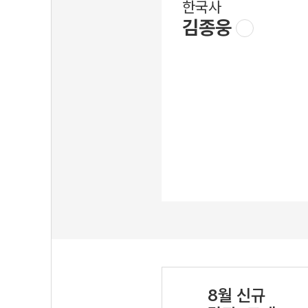
한국사
김종웅
8월 신규