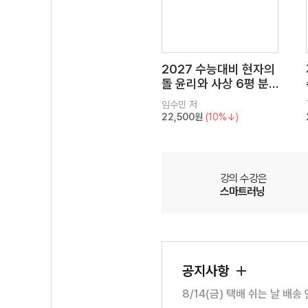
2027 수능대비 현자의
돌 윤리와 사상 6평 분
석서&EBS 수능완성 연
임수민
저
계 N제
22,500원
(10%↓)
강의 수강은
스마트러닝
공지사항
8/14(금) 택배 쉬는 날 배송