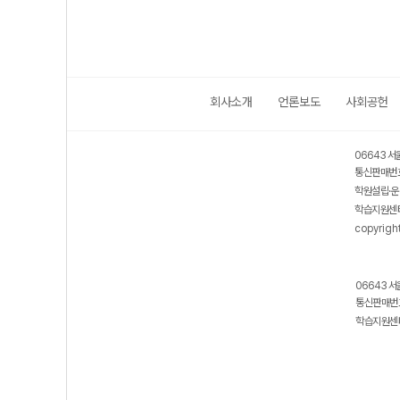
회사소개
언론보도
사회공헌
보호 관리체계 ISMS 인증획득
인터넷 저작권 지킴이 - 클린사이트
06643 서
통신판매번호
학원설립·운
학습지원센터
copyrigh
06643 서
통신판매번호
학습지원센터