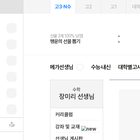
고3·N수
고2
고1
대
선물 3개 100% 당첨!
선물 100% 증정!
여름방학 스터디 캐시백
2027 러셀 단과
스마트러닝앱
메가패스
메가패스 수강생 무료혜택!
사회공헌 캠페인
행운의 선물 뽑기
메가스터디 X 올리브
메가런 썸머스쿨
강사 공개선발
설문 EVENT
3일 무료 체험권
메가클럽 멤버십
희망이룸 메가나눔
영
메가선생님
수능·내신
대학별고
수학
장미리 선생님
커리큘럼
TOP
강좌 및 교재
선생님 게시판