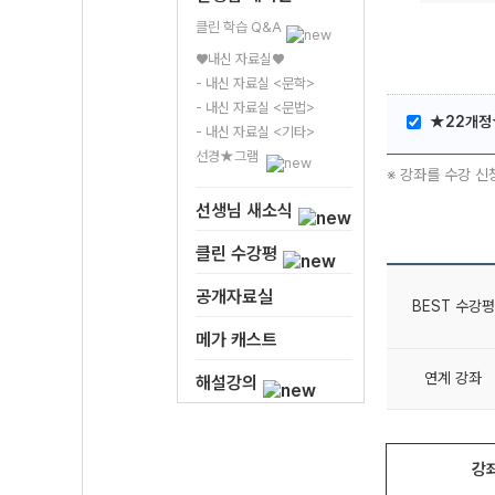
클린 학습 Q&A
♥내신 자료실♥
- 내신 자료실 <문학>
- 내신 자료실 <문법>
★22개정★
- 내신 자료실 <기타>
선경★그램
※ 강좌를 수강 신
선생님 새소식
클린 수강평
공개자료실
BEST 수강평
메가 캐스트
연계 강좌
해설강의
강