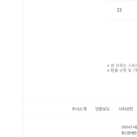
23
※ 본 강좌는 스
※ 환불 규정 및 
회사소개
언론보도
사회공헌
보호 관리체계 ISMS 인증획득
인터넷 저작권 지킴이 - 클린사이트
06643 서
통신판매번호