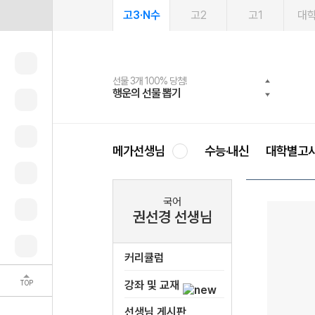
고3·N수
고2
고1
대
선물 3개 100% 당첨!
선물 100% 증정!
여름방학 스터디 캐시백
2027 러셀 단과
스마트러닝앱
메가패스
메가패스 수강생 무료혜택!
사회공헌 캠페인
행운의 선물 뽑기
메가스터디 X 올리브
메가런 썸머스쿨
강사 공개선발
설문 EVENT
3일 무료 체험권
메가클럽 멤버십
희망이룸 메가나눔
영
메가선생님
수능·내신
대학별고
국어
권선경 선생님
커리큘럼
TOP
강좌 및 교재
선생님 게시판