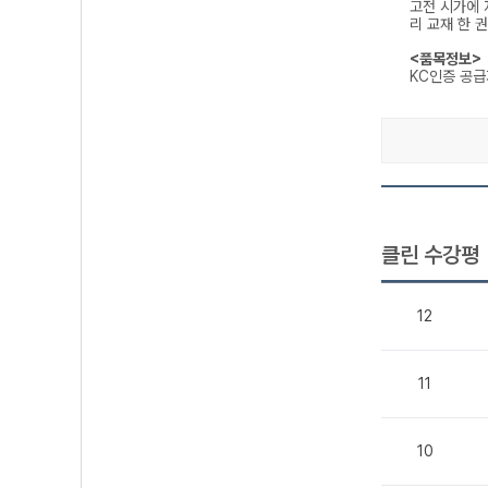
고전 시가에 
리 교재 한 
<품목정보>
KC인증 공
클린 수강평
12
11
10