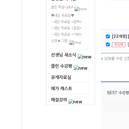
클린 학습 Q&A
♥내신 자료실♥
- 내신 자료실 <문학>
- 내신 자료실 <문법>
- 내신 자료실 <기타>
[22개정]
선경★그램
주교재
선생님 새소식
※ 강좌를 수강 신
클린 수강평
공개자료실
메가 캐스트
BEST 수강평
해설강의