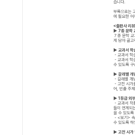
습니다.
부록으로는 고
에 필요한 어
<출판사 리뷰
▶ 7종 문학
７종 문학 교
게 담아 골고
▶ 교과서 학
- 교과서 학
- 교과서 학
수 있도록 
▶ 갈래별 개
- 갈래별 개
- 고전 시가
어, 빈출 주
▶ 1등급 외부
- 교과서 작
들이 연계되는
을 수 있도록
- <보기> 
수 있도록 
▶ 고전 시가