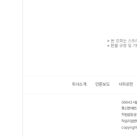
※ 본 강좌는 스
※ 환불 규정 및 
회사소개
언론보도
사회공헌
보호 관리체계 ISMS 인증획득
인터넷 저작권 지킴이 - 클린사이트
06643 서
통신판매번호
학원설립·운
학습지원센터
copyrigh