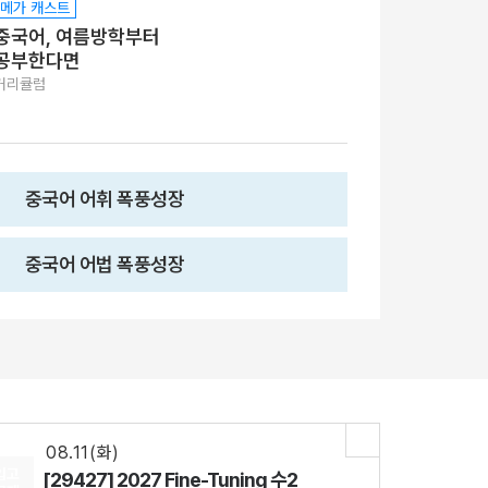
메가 캐스트
중국어, 여름방학부터
공부한다면
커리큘럼
중국어 어휘 폭풍성장
중국어 어법 폭풍성장
08.18(화)
[29542] 2027 김기현 컬렉션 - 실전 모의고사 <시즌1>
수학
김기현
선생님
08.11(화)
[28337] AddON 확률과 통계
수학
강영찬
선생님
08.11(화)
입고
[29427] 2027 Fine-Tuning 수2