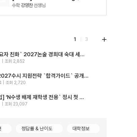
교재
수학
강영찬
선생님
08.11(화)
[29426] 2027 Fine-Tuning 수1
수학
강영찬
선생님
08.12(수)
1
3
[29860] 강민철의 기본2 문학 (2권 SET)
국어
강민철
선생님
‘최고의 수요자 친화` 2027논술 경희대 숙대 세종대 성신여대 광운대 5개교.. 모의논술/채점/해설영상/가이드북 4종 제공
08.18(화)
지원
전략
 | 조회 2,852
[29542] 2027 김기현 컬렉션 - 실전 모의고사 <시즌1>
2026-
강의
수학
김기현
선생님
가톨릭대 2027수시 지원전략 `합격가이드` 공개.. `입결부터 면접문항 합격사례까지 총망라`
08.11(화)
지원
전략
4 | 조회 2,720
[28337] AddON 확률과 통계
2026-
강의
수학
강영찬
선생님
[2028대입] ‘N수생 배제 재학생 전용` 정시 첫 등장.. 고대489명 서강대90명
지원
전략
 | 조회 23,097
2026-
컷
정답률 & 난이도
대학정보