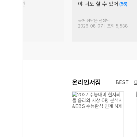
지금부터 저는
)
주7입니다.
(53)
님
영어 김선덕 선생님
| 조회 3,799
2026-08-05 | 조회 3,442
온라인서점
BEST