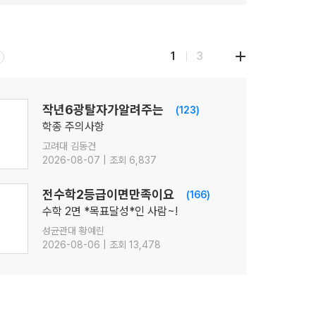
1
3
작년6광탈자가알려주는
(123)
학종 주의사항
고려대 김동건
2026-08-07 | 조회 6,837
전수학2등급이면만족이요
(166)
수학 2면 *목표달성*인 사람~!
성균관대 황예린
2026-08-06 | 조회 13,478