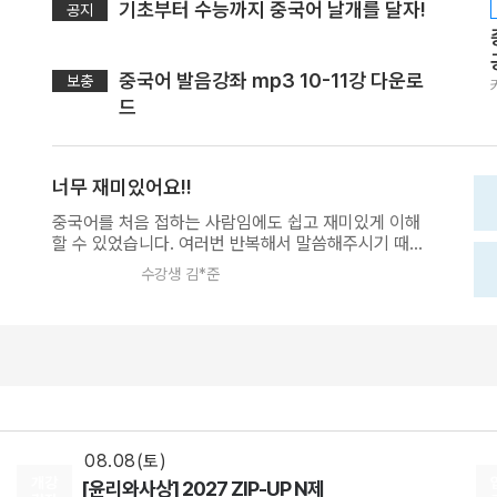
기초부터 수능까지 중국어 날개를 달자!
공지
중국어 발음강좌 mp3 10-11강 다운로
보충
드
너무 재미있어요!!
중국어를 처음 접하는 사람임에도 쉽고 재미있게 이해
할 수 있었습니다. 여러번 반복해서 말씀해주시기 때문
에 머릿속에 발음이 오래 기억되는 것 같습니다.
수강생 김*준
08.18(화)
[정치와법] 2027 적자생존 모의고사 시즌2
[15개정] 일반사회
최적
선생님
08.08(토)
[생활과윤리] 2027 FINAL FIVE ZONE 모의고사 (시즌1)
[15개정] 윤리
어준규
선생님
08.08(토)
개강
[윤리와사상] 2027 ZIP-UP N제