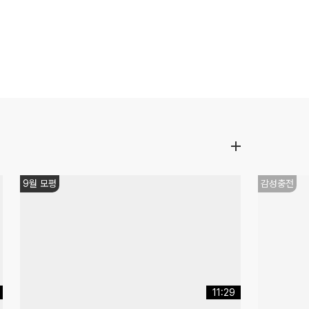
쌤추천
수능대비
08:15