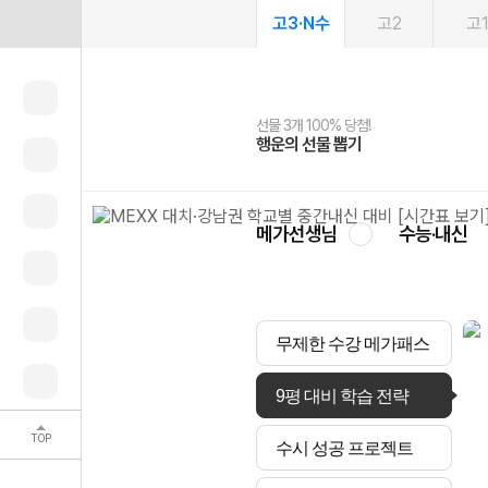
고3·N수
고2
고
선물 3개 100% 당첨!
선물 100% 증정!
여름방학 스터디 캐시백
2027 러셀 단과
스마트러닝앱
메가패스
메가패스 수강생 무료혜택!
사회공헌 캠페인
행운의 선물 뽑기
메가스터디 X 올리브
메가런 썸머스쿨
강사 공개선발
설문 EVENT
3일 무료 체험권
메가클럽 멤버십
희망이룸 메가나눔
영
메가선생님
수능·내신
무제한 수강 메가패스
9평 대비 학습 전략
TOP
수시 성공 프로젝트