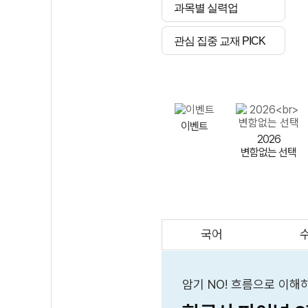
과목별 실력업
관심 집중 교재 PICK
이벤트
2026
변함없는 선택
국어
AI
스마트 매쓰
인테그랄/
큐브/김급식
암기 NO! 흐름으로 이