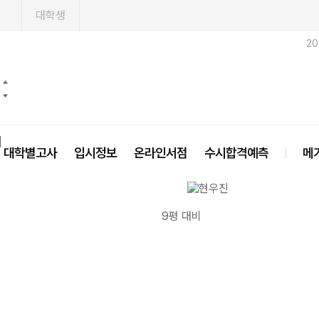
1
대학생
2
닫기
대학별고사
입시정보
온라인서점
수시합격예측
메