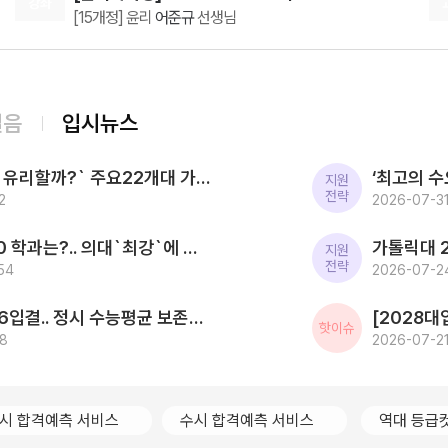
강좌
[15개정] 윤리
어준규
선생님
08.08(토)
[행성우주과학] 미래엔 교과서 파헤치기
행성우주과학
오준석
선생님
08.10(월)
걸음
입시뉴스
[공통영어2 비상] 점수가 되는 영어 감각 교과서
영어
김엄지
선생님
[2027대입] `사탐런 유리할까?` 주요22개대 가운데 수시 `사탐런 불가` 서울대 등 6개교 `수능최저 과탐지정`
08.10(월)
지원
전략
2
[영어 독해와 작문 YBM] BE:Essential 교과서 1등급
2026-07-31
영어
이혜승
선생님
2026 SKY 입결 톱10 학과는?.. 의대`최강`에 첨단학과/무전공/경제 약진 ‘다변화 흐름`
08.10(월)
지원
전략
54
[영어 독해와 작문 능률] BE:Essential 교과서 1등급
2026-07-2
영어
이혜승
선생님
한국전통문화대 2026입결.. 정시 수능평균 보존과학 1.5등급 `최고` 국가유산관리 전통건축/무형유산 톱3
08.10(월)
핫이슈
98
[인문학과 윤리] 캔버스 교과서 리베르스쿨
2026-07-21
인문학과 윤리
윤재준
선생님
08.10(월)
[공통영어2 미래엔] 점수가 되는 영어 감각 교과서
시 합격예측 서비스
수시 합격예측 서비스
역대 등급
영어
김엄지
선생님