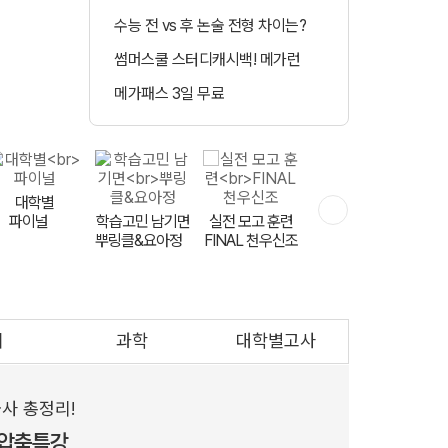
수능 전 vs 후 논술 전형 차이는?
정시 합격예측 
썸머스쿨 스터디캐시백! 메가런
매일 수강 미션 도
메가패스 3일 무료
메가클럽 멤버십 
민교재
대학별
파이널
학습고민 남기면
하반기 등급 UP
실전 모고 훈련
뿌링클&요아정
FINAL 천우신조
영어는 V 김지영
회
과학
대학별고사
문항 출제자
공개 모집
사 총정리!
 압축특강