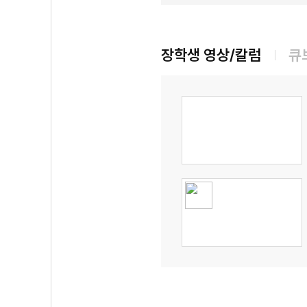
장학생 영상/칼럼
큐