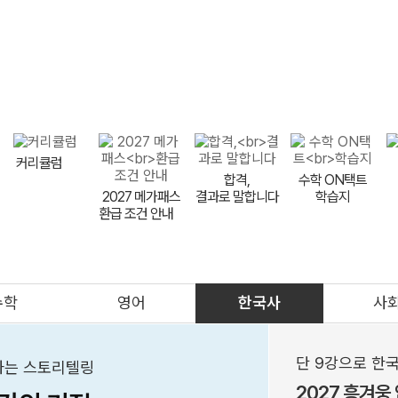
9평 대비
FINAL
9평 이벤트
LIVE 설명회
반수 특강
비타
메가스터디
커리큘럼
합격,
수학 ON택트
2027 메가패스
결과로 말합니다
학습지
환급 조건 안내
meBOOK
제안하기
수학
영어
한국사
사
의대
메가클럽
프리미엄관
멤버십
단 9강으로 한국
해하는 스토리텔링
2027 흥겨웅