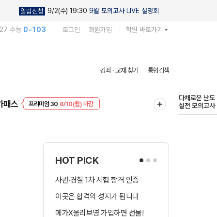
9/2(수) 19:30
9월 모의고사 LIVE 설명회
알람신청
027 수능
D-103
로그인
회원가입
학원 바로가기
현우진의
강좌 · 교재 찾기
통합검색
킬링캠프 시즌
프리미엄 30
8/10(월) 마감
다채로운 난도
가패스
EVENT
8/10(월) 마감
실전 모의고사
HOT PICK
사관·경찰 1차 시험 합격 인증
수시 합격예측 
이곳은 합격의 성지가 됩니다
국어 다상다독 
메가X올리브영 가입하면 선물!
장학금 총 9천! 