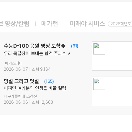
08.10(월)
[윤리와 사상] 캔버스 완자
윤리와 사상
윤재준
선생님
브 영상/칼럼
메가런
미래야 서비스
08.10(월)
2026학년도
[영어ll 비상] BE:Essential 교과서 1등급
영어
이혜승
선생님
08.10(월)
수능D-100 응원 영상 도착🍀
(61)
[공통영어2 YBM(김)] 점수가 되는 영어 감각 교과서
우리 목달장이 보내는 합격 주파수 ⚡
영어
김엄지
선생님
메가스터디
08.12(수)
2026-08-07 | 조회 9,184
2027 박석준의 EBS! [문학 압축]
국어
박석준
선생님
망설 그리고 멋설
(165)
08.12(수)
어쩌면 여러분의 인생을 바꿀 칼럼
2027 김기현의 COLLECTION 모의고사 시즌1
대구가톨릭대 조경진
수학
김기현
선생님
2026-08-06 | 조회 12,663
08.14(금)
ONSET 모의고사 - 시즌1
수학
강영찬
선생님
08.14(금)