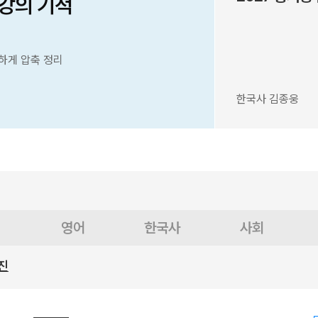
6강의 기적
하게 압축 정리
한국사 김종웅
영어
한국사
사회
진