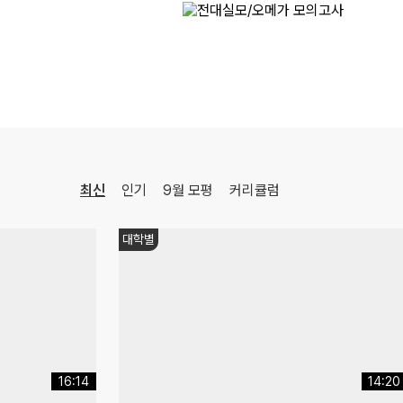
[22개정] 강민철의 기본2 [문학]
국어
강민철
선생님
08.17(월)
[22개정] [확률과 통계] 김기현의 수능 KICK-OFF
수학
김기현
선생님
08.18(화)
[사회문화] 2027 적자생존 모의고사 시즌2
[15개정] 일반사회
최적
선생님
08.18(화)
최신
인기
9월 모평
커리큘럼
[정치와법] 2027 적자생존 모의고사 시즌2
[15개정] 일반사회
최적
선생님
08.08(토)
감성충전
[생활과윤리] 2027 FINAL FIVE ZONE 모의고사 (시즌1)
[15개정] 윤리
어준규
선생님
12:50
11:17