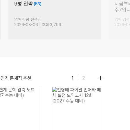
죄송합니다
[D-1
(236)
라
이룰 수
수학 민동휘 선생님
수학 김성
2026-08-05 | 조회 15,989
2026-08
더
1
2
인기 문제집 추천