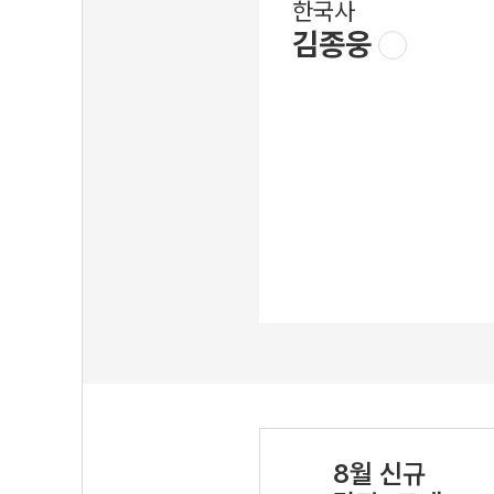
한국사
김종웅
8월 신규