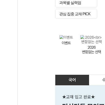
과목별 실력업
관심 집중 교재 PICK
이벤트
2026
변함없는 선택
국어
AI
스마트 매쓰
인테그랄/
큐브/김급식
★교재 입고 완료★