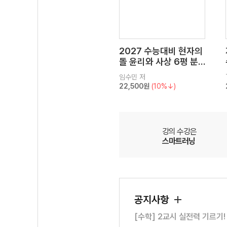
2027 수능대비 현자의
돌 윤리와 사상 6평 분
석서&EBS 수능완성 연
임수민
저
계 N제
22,500원
(10%↓)
강의 수강은
스마트러닝
공지사항
[수학] 2교시 실전력 기르기