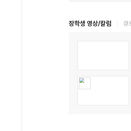
장학생 영상/칼럼
큐