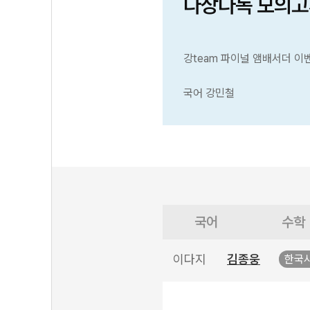
다상다독 모의고
강team 파이널 앰배서더 이
국어 강민철
국어
수학
이다지
김종웅
한국