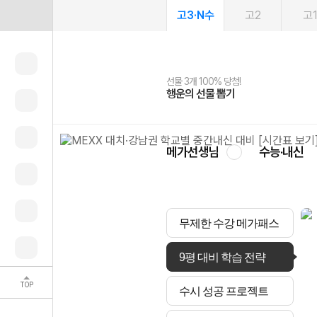
고3·N수
고2
고
선물 3개 100% 당첨!
선물 100% 증정!
여름방학 스터디 캐시백
2027 러셀 단과
스마트러닝앱
메가패스
메가패스 수강생 무료혜택!
사회공헌 캠페인
행운의 선물 뽑기
메가스터디 X 올리브
메가런 썸머스쿨
강사 공개선발
설문 EVENT
3일 무료 체험권
메가클럽 멤버십
희망이룸 메가나눔
영
메가선생님
수능·내신
무제한 수강 메가패스
9평 대비 학습 전략
TOP
수시 성공 프로젝트