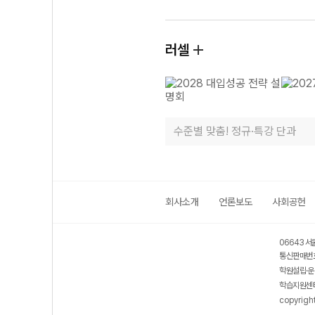
러셀
수준별 맞춤! 정규·특강 단과
회사소개
언론보도
사회공헌
06643 서
통신판매번호
학원설립·운
학습지원센터
copyrigh