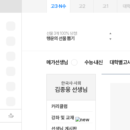
고3·N수
고2
고1
대
선물 3개 100% 당첨!
선물 100% 증정!
여름방학 스터디 캐시백
2027 러셀 단과
스마트러닝앱
메가패스
메가패스 수강생 무료혜택!
사회공헌 캠페인
행운의 선물 뽑기
메가스터디 X 올리브
메가런 썸머스쿨
강사 공개선발
설문 EVENT
3일 무료 체험권
메가클럽 멤버십
희망이룸 메가나눔
영
메가선생님
수능·내신
대학별고
한국사·사회
김종웅 선생님
커리큘럼
TOP
강좌 및 교재
선생님 게시판