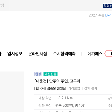
학생
알람
2027 수능
D-
프
사
입시정보
온라인서점
수시합격예측
메가패스
완강
내신집중
[대웅전] 만주의 주인, 고구려
[한국사] 김종웅 선생님
커리큘럼
전체 강좌
대상 학년
고3·2·1·N수
강
강좌 구성
평균 50분씩, 총 10강
수