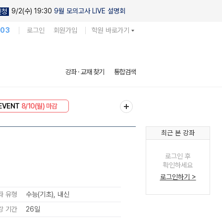
9/2(수) 19:30
9월 모의고사 LIVE 설명회
신청
103
로그인
회원가입
학원 바로가기
강좌 · 교재 찾기
통합검색
리미엄 30
8/10(월) 마감
EVENT
8/10(월) 마감
최근 본 강좌
로그인 후
확인하세요
로그인하기 >
좌 유형
수능(기초), 내신
강 기간
26일