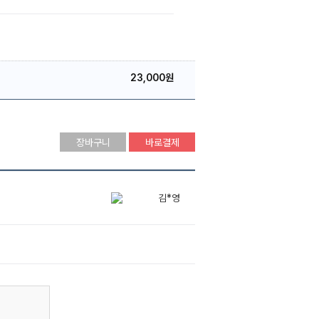
23,000원
장바구니
바로결제
김*영
신*휘
해주는 장작
노*범
김*영