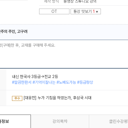
제작 방식
동영상 스튜디오 강의
OT
통강 맛보기
1
▼
만주의 주인, 고구려
메가스터디
청(구매)한 후, 교재를 구매해 주세요.
내신 한국사 3등급->전교 2등
#깔끔한판서 #기억이잘나는 #노베도가능 #등급향상
시작은 언제나 끝과 함께 한다는 것.
#유기적이해 #시간순삭 #스토리맛집 #기억이잘나는
지금은 희미해진, 역사를 좋아했던 나의 마음에 다시금 불을 다시 지피게 
[대웅전] 누가 기침을 하였는가, 후삼국 시대
#스토리맛집 #핵심만쏙쏙 #기억이잘나는
후수
내신 한국사 3등급->전교 2등
#깔끔한판서 #기억이잘나는 #노베도가능 #등급향상
좌정보
강의목차
클린수강평