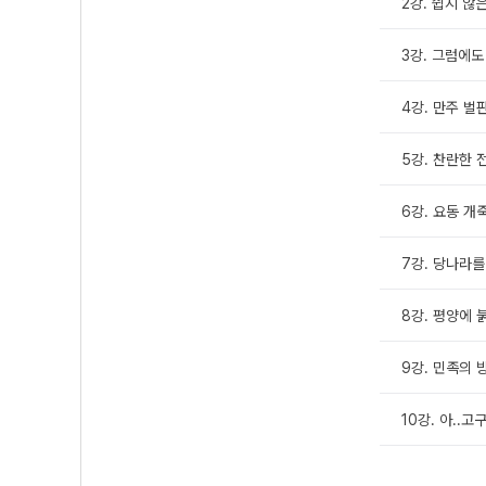
2강. 쉽지 않
3강. 그럼에
4강. 만주 벌
5강. 찬란한 
6강. 요동 
7강. 당나라
8강. 평양에 
9강. 민족의 
10강. 아..고