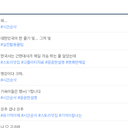
와...
#시간순삭
대한민국의 한 줄기 빛... 그저 빛
#실전활용꿀팁
한국사는 근현대사가 제일 가슴 뛰는 줄 알았는데
#스토리맛집 #고퀄리티자료 #꼼꼼한설명 #명쾌한해설
명강이다 크하.
#시간순삭
기숙이들은 햄ㅂ)ㄱ합니다
#시간순삭 #꼼꼼한설명
강추 겁나 강추
#유기적이해 #시간순삭 #스토리맛집 #기억이잘나는
나 ♡ 고구려