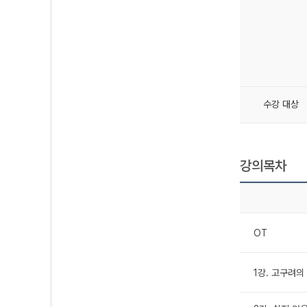
수강 대상
강의목차
OT
1강. 고구려의