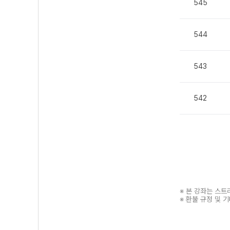
545
544
543
542
※ 본 강좌는 스
※ 환불 규정 및 