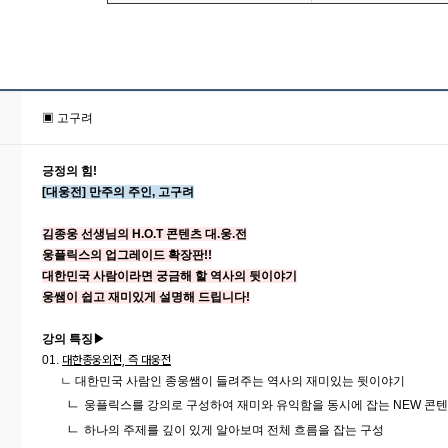
▣ 고구려
긍정의 힘!
[대웅전] 만주의 주인, 고구려
김종웅 선생님의 H.O.T 콘텐츠 대.웅.전
웅플릭스의 업그레이드 확장판!!
대한민국 사람이라면 궁금해 할 역사의 뒷이야기
웅쌤이 쉽고 재미있게 설명해 드립니다!
강의 특징▶
01.
대한종웅외전, 즉 대웅전
ㄴ 대한민국 사람인 종웅쌤이 들려주는 역사의 재미있는 뒷이야기
ㄴ
웅플릭스를 강의로 구성하여 재미와 유익함을 동시에 잡는 NEW 콘
ㄴ
하나의 주제를 깊이 있게 알아보며 전체 흐름을 잡는 구성