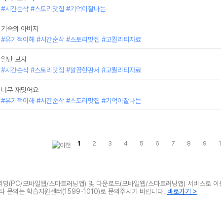
#시간순삭 #스토리맛집 #기억이잘나는
기숙의 아버지
#유기적이해 #시간순삭 #스토리맛집 #고퀄리티자료
일단 보자
#시간순삭 #스토리맛집 #깔끔한판서 #고퀄리티자료
너무 재밋어요
#유기적이해 #시간순삭 #스토리맛집 #기억이잘나는
1
2
3
4
5
6
7
8
9
트리밍(PC/모바일웹/스마트러닝앱) 및 다운로드(모바일웹/스마트러닝앱) 서비스로 이
기타 문의는 학습지원센터(1599-1010)로 문의주시기 바랍니다.
바로가기 >