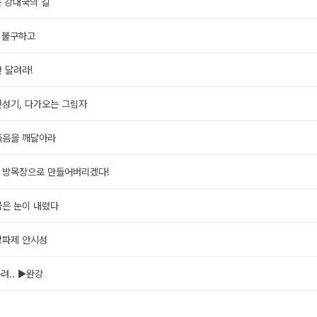
은 강대국의 길
도 불구하고
판 달려라!
전성기, 다가오는 그림자
개죽음을 깨달아라
를 방목장으로 만들어버리겠다!
붉은 눈이 내렸다
방파제 안시성
구려.. ▶완강