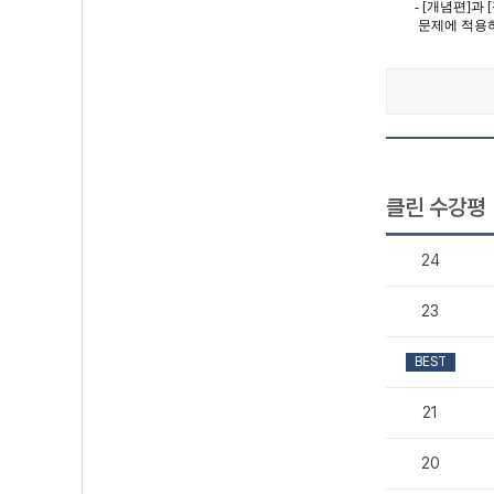
- [개념편]
문제에 적용하
클린 수강평
24
23
BEST
21
20