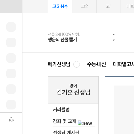
고3·N수
고2
고1
대
선물 3개 100% 당첨!
선물 100% 증정!
여름방학 스터디 캐시백
2027 러셀 단과
스마트러닝앱
메가패스
메가패스 수강생 무료혜택!
사회공헌 캠페인
행운의 선물 뽑기
메가스터디 X 올리브
메가런 썸머스쿨
강사 공개선발
설문 EVENT
3일 무료 체험권
메가클럽 멤버십
희망이룸 메가나눔
영
메가선생님
수능·내신
대학별고
영어
김기훈 선생님
커리큘럼
TOP
강좌 및 교재
선생님 게시판