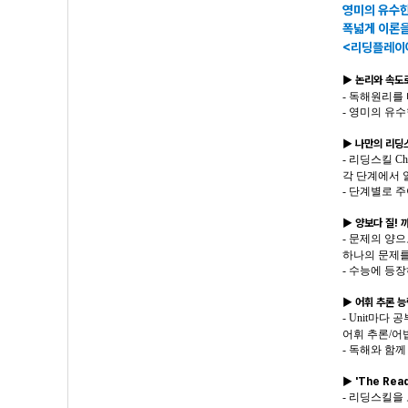
영미의 유수한
폭넓게 이론을
<리딩플레이
▶ 논리와 속도
- 독해원리를
- 영미의 유
▶ 나만의 리딩
- 리딩스킬 C
각 단계에서 
- 단계별로 
▶ 양보다 질!
- 문제의 양
하나의 문제를
- 수능에 등
▶ 어휘 추론 능
- Unit마다
어휘 추론/어
- 독해와 함
▶ 'The Re
- 리딩스킬을