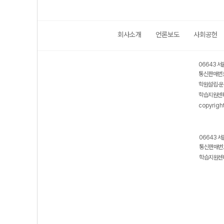
회사소개
언론보도
사회공헌
보호 관리체계 ISMS 인증획득
인터넷 저작권 지킴이 - 클린사이트
06643 서
통신판매번호
학원설립·운
학습지원센터
copyrigh
06643 서
통신판매번호
학습지원센터