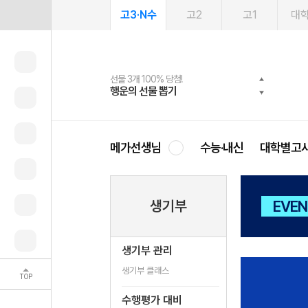
고3·N수
고2
고1
대
선물 3개 100% 당첨!
선물 100% 증정!
여름방학 스터디 캐시백
2027 러셀 단과
스마트러닝앱
메가패스
메가패스 수강생 무료혜택!
사회공헌 캠페인
행운의 선물 뽑기
메가스터디 X 올리브
메가런 썸머스쿨
강사 공개선발
설문 EVENT
3일 무료 체험권
메가클럽 멤버십
희망이룸 메가나눔
영
메가선생님
수능·내신
대학별고
생기부
EVEN
생기부 관리
생기부 클래스
TOP
수행평가 대비