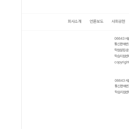
회사소개
언론보도
사회공헌
06643 서
통신판매번호
학원설립·운
학습지원센터
copyrigh
06643 서
통신판매번호
학습지원센터