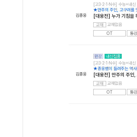
[고3·2·1·N수] 수능+내신
★만주의 주인, 고구려를 
김종웅
[대웅전] 누가 기침을
교재없음
교재
OT
통강
완강
내신집중
[고3·2·1·N수] 수능+내신
★종웅쌤이 들려주는 역사
김종웅
[대웅전] 만주의 주인,
교재없음
교재
OT
통강