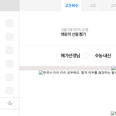
고3·N수
고2
고
선물 3개 100% 당첨!
선물 100% 증정!
여름방학 스터디 캐시백
2027 러셀 단과
스마트러닝앱
메가패스
메가패스 수강생 무료혜택!
사회공헌 캠페인
행운의 선물 뽑기
메가스터디 X 올리브
메가런 썸머스쿨
강사 공개선발
설문 EVENT
3일 무료 체험권
메가클럽 멤버십
희망이룸 메가나눔
영
메가선생님
수능·내신
TOP