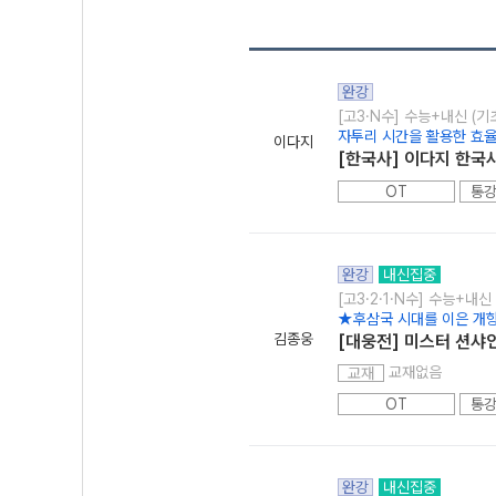
완강
[고3·N수] 수능+내신 (기
자투리 시간을 활용한 효율
이다지
[한국사] 이다지 한국
OT
통강
완강
내신집중
[고3·2·1·N수] 수능+내신
★후삼국 시대를 이은 개
김종웅
[대웅전] 미스터 션샤인
교재없음
교재
OT
통강
완강
내신집중