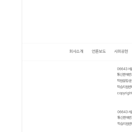
회사소개
언론보도
사회공헌
06643 서
통신판매번호
학원설립·운
학습지원센터
copyrigh
06643 서
통신판매번호
학습지원센터