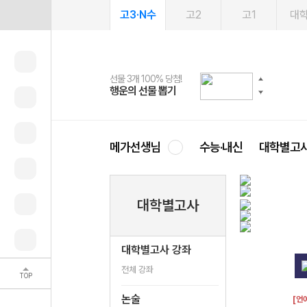
고3·N수
고2
고1
대
선물 3개 100% 당첨!
선물 100% 증정!
여름방학 스터디 캐시백
2027 러셀 단과
스마트러닝앱
메가패스
메가패스 수강생 무료혜택!
사회공헌 캠페인
행운의 선물 뽑기
메가스터디 X 올리브
메가런 썸머스쿨
강사 공개선발
설문 EVENT
3일 무료 체험권
메가클럽 멤버십
희망이룸 메가나눔
영
메가선생님
수능·내신
대학별고
대학별고사
대학별고사 강좌
전체 강좌
TOP
논술
[언