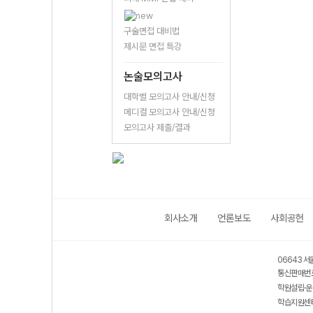
구술면접 대비법
제시문 면접 특강
논술모의고사
대학별 모의고사 안내/신청
메디컬 모의고사 안내/신청
모의고사 제출/결과
회사소개
언론보도
사회공헌
06643 서
통신판매번호
학원설립·운
학습지원센터