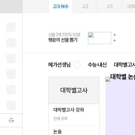
고3·N수
고2
고1
대
선물 3개 100% 당첨!
선물 100% 증정!
여름방학 스터디 캐시백
2027 러셀 단과
스마트러닝앱
메가패스
메가패스 수강생 무료혜택!
사회공헌 캠페인
행운의 선물 뽑기
메가스터디 X 올리브
메가런 썸머스쿨
강사 공개선발
설문 EVENT
3일 무료 체험권
메가클럽 멤버십
희망이룸 메가나눔
영
메가선생님
수능·내신
대학별고
대학별고사
대학별고사 강좌
전체 강좌
TOP
논술