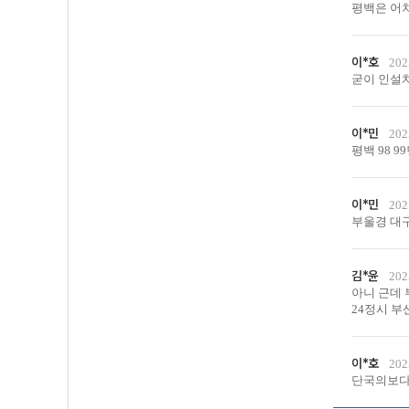
평백은 어
이*호
202
굳이 인설치
이*민
202
평백 98 
이*민
202
부울경 대
김*윤
202
아니 근데
24정시 부
이*호
202
단국의보다