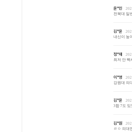
윤*민
202
전북대 일반
김*윤
202
내신이 높
정*재
202
최저 안 빡
이*영
202
강원대 의대
김*윤
202
3합 7도 
김*원
202
ㄹㅇ 의대면