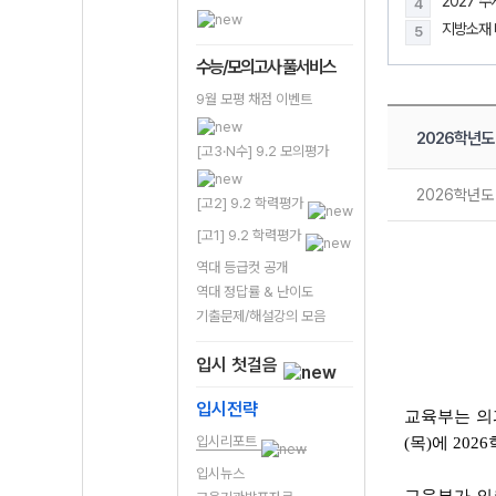
2027 
4
5
수능/모의고사 풀서비스
9월 모평 채점 이벤트
2026학년도
[고3·N수] 9.2 모의평가
2026학년
[고2] 9.2 학력평가
[고1] 9.2 학력평가
역대 등급컷 공개
역대 정답률 & 난이도
기출문제/해설강의 모음
입시 첫걸음
입시전략
교육부는 의
입시리포트
(목)에 20
입시뉴스