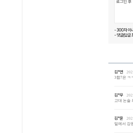
- 300자 
- 댓글(답글
김*연
202
3합7은 ㅋㅋ
김*우
202
고대 논술 
김*윤
202
밑에서 강