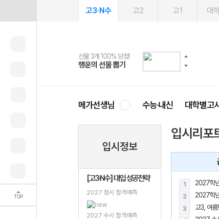
고3·N수
고2
고1
대
선물 3개 100% 당첨!
선물 100% 증정!
여름방학 스터디 캐시백
2027 러셀 단과
스마트러닝앱
메가패스
메가패스 수강생 무료혜택!
사회공헌 캠페인
행운의 선물 뽑기
메가스터디 X 올리브
메가런 썸머스쿨
강사 공개선발
설문 EVENT
3일 무료 체험권
메가클럽 멤버십
희망이룸 메가나눔
영
메가선생님
수능·내신
대학별고
입시리포
입시정보
[고3·N수] 대입 성공전략
1
2027 정시 합격예측
2027학
2
TOP
고3, 여
3
2027 수시 합격예측