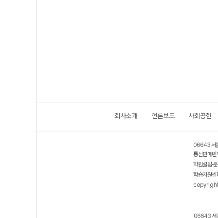
회사소개
언론보도
사회공헌
06643 서
통신판매번호
학원설립·운
학습지원센터
copyrigh
06643 서