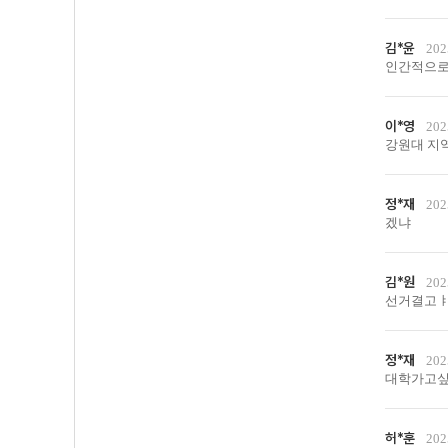
김*윤
202
인간적으로
이*영
202
강원대 지역
정*재
202
겠냐
김*원
202
선거결고ㅑ따
정*재
202
대학가고
허*훈
202