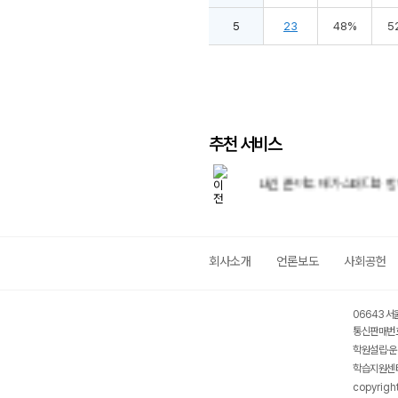
5
23
48%
5
추천 서비스
9월 학평 대비 특강
내신 준비도 메가스터디와 함
회사소개
언론보도
사회공헌
06643 서
통신판매번호
학원설립·운
학습지원센터
copyrigh