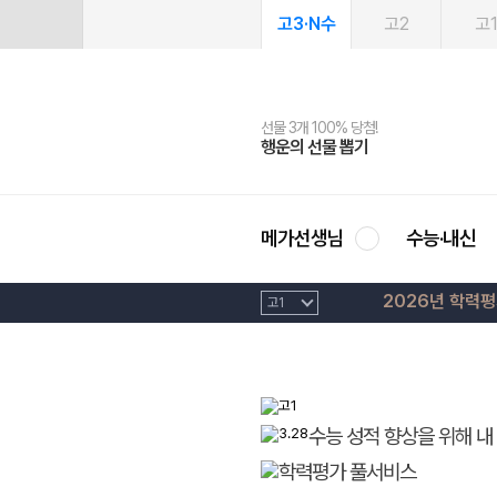
고3·N수
고2
고
선물 3개 100% 당첨!
선물 100% 증정!
2027 러셀 단과
스마트러닝앱
메가패스
메가패스 수강생 무료혜택!
사회공헌 캠페인
행운의 선물 뽑기
메가스터디 X 올리브
강사 공개선발
설문 EVENT
3일 무료 체험권
메가클럽 멤버십
희망이룸 메가나눔
영
메가선생님
수능·내신
2026년 학력
수능 성적 향상을 위해 내 