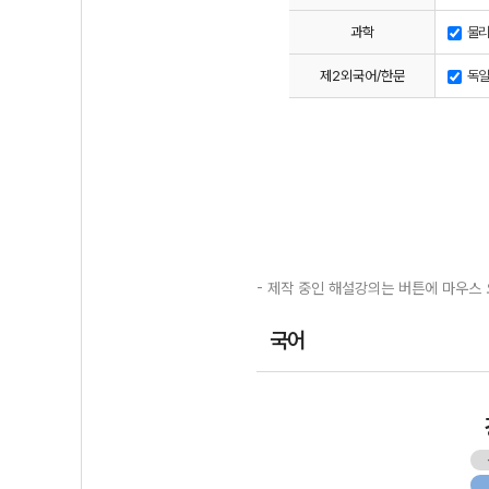
과학
물리
제2외국어/한문
독일
- 제작 중인 해설강의는 버튼에 마우스 
국어