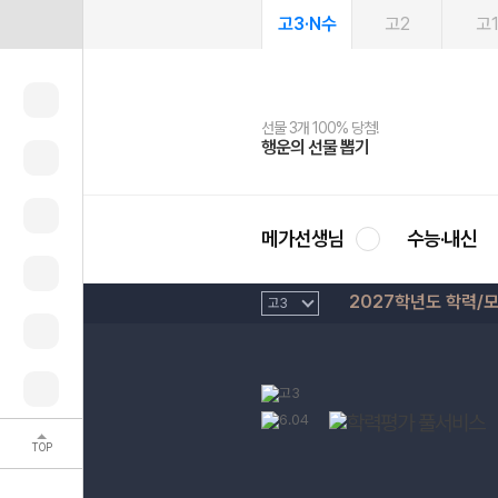
고3·N수
고2
고
선물 3개 100% 당첨!
선물 100% 증정!
여름방학 스터디 캐시백
2027 러셀 단과
스마트러닝앱
메가패스
메가패스 수강생 무료혜택!
사회공헌 캠페인
행운의 선물 뽑기
메가스터디 X 올리브
메가런 썸머스쿨
강사 공개선발
설문 EVENT
3일 무료 체험권
메가클럽 멤버십
희망이룸 메가나눔
영
메가선생님
수능·내신
2027학년도 학력/
TOP