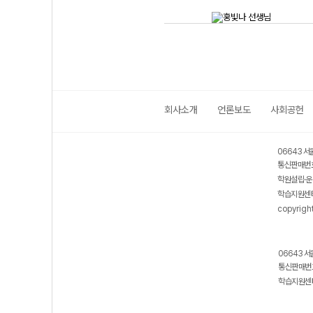
회사소개
언론보도
사회공헌
06643 서
통신판매번호
학원설립·운
학습지원센터
copyrigh
06643 서
통신판매번호
학습지원센터