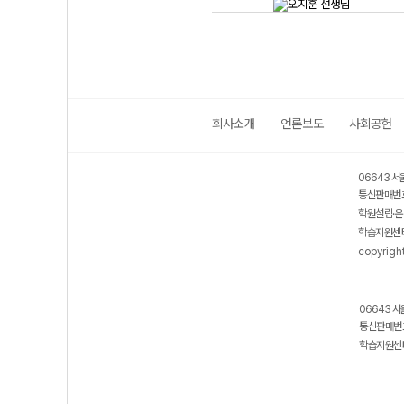
회사소개
언론보도
사회공헌
06643 서
통신판매번호
학원설립·운
학습지원센터
copyrigh
06643 서
통신판매번호
학습지원센터