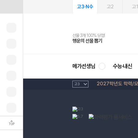
고3·N수
고2
고
선물 3개 100% 당첨!
선물 100% 증정!
여름방학 스터디 캐시백
2027 러셀 단과
스마트러닝앱
메가패스
메가패스 수강생 무료혜택!
사회공헌 캠페인
행운의 선물 뽑기
메가스터디 X 올리브
메가런 썸머스쿨
강사 공개선발
설문 EVENT
3일 무료 체험권
메가클럽 멤버십
희망이룸 메가나눔
영
메가선생님
수능·내신
2027학년도 학력/
TOP