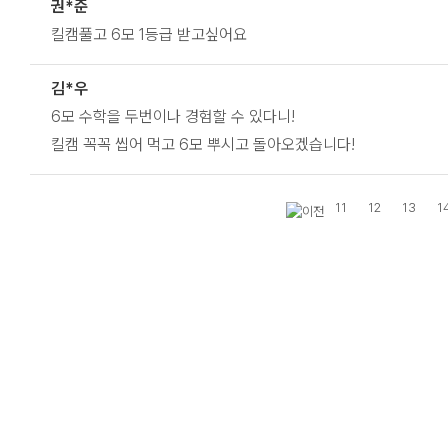
권*준
킬캠풀고 6모 1등급 받고싶어요
김*우
6모 수학을 두번이나 경험할 수 있다니!
킬캠 꼭꼭 씹어 먹고 6모 뿌시고 돌아오겠습니다!
11
12
13
1