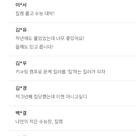
이*서
킬캠 풀고 수능 대박!
김*유
작년에도 풀었었는데 너무 좋있어요!
올해도 믿고 풉니다!
김*우
키ㄹ링 캠프로 문케 킬러를 ‘킬’하는 킬러가 되자
김*경
저 3년째 킬당했는데 이젠 아니고싶디
백*결
나만의 작은 수능장, 킬캠