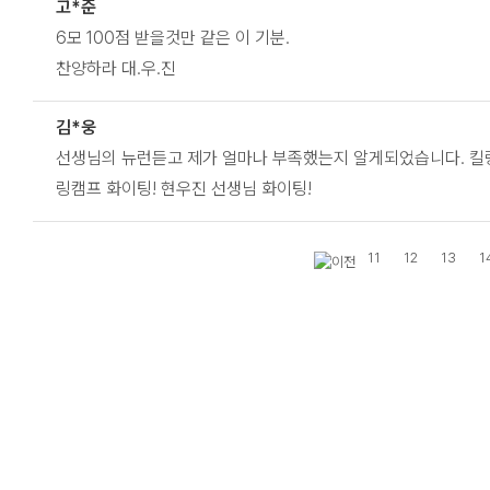
고*준
6모 100점 받을것만 같은 이 기분.
찬양하라 대.우.진
김*웅
선생님의 뉴런듣고 제가 얼마나 부족했는지 알게되었습니다. 킬링
링캠프 화이팅! 현우진 선생님 화이팅!
11
12
13
1