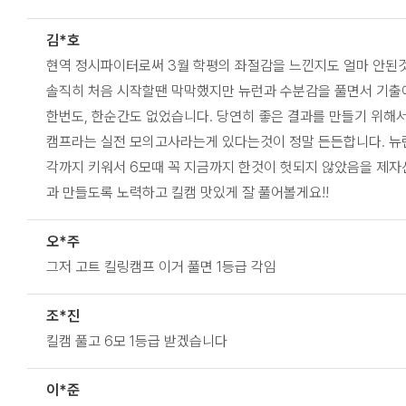
김*호
현역 정시파이터로써 3월 학평의 좌절감을 느낀지도 얼마 안된
솔직히 처음 시작할땐 막막했지만 뉴런과 수분감을 풀면서 기출에
한번도, 한순간도 없었습니다. 당연히 좋은 결과를 만들기 위해
캠프라는 실전 모의고사라는게 있다는것이 정말 든든합니다. 뉴
각까지 키워서 6모때 꼭 지금까지 한것이 헛되지 않았음을 제
과 만들도록 노력하고 킬캠 맛있게 잘 풀어볼게요!!
오*주
그저 고트 킬링캠프 이거 풀면 1등급 각임
조*진
킬캠 풀고 6모 1등급 받겠습니다
이*준