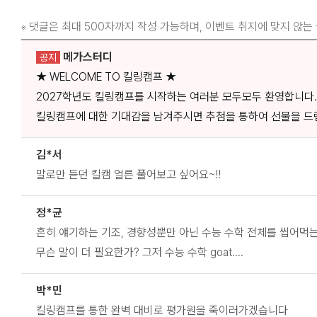
댓글은 최대 500자까지 작성 가능하며, 이벤트 취지에 맞지 않는
※
메가스터디
공지
★ WELCOME TO 킬링캠프 ★
2027학년도 킬링캠프를 시작하는 여러분 모두모두 환영합니다.
킬링캠프에 대한 기대감을 남겨주시면 추첨을 통하여 선물을 드
김*서
말로만 듣던 킬캠 얼른 풀어보고 싶어요~!!
정*균
흔히 얘기하는 기조, 경향성뿐만 아닌 수능 수학 전체를 씹어먹
무슨 말이 더 필요한가? 그저 수능 수학 goat….
박*민
킬링캠프를 통한 완벽 대비로 평가원을 죽이러가겠습니다