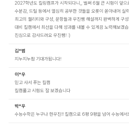
2027학년도 킬링캠프가 시작되다니,, 벌써 6월 큰 시험이 앞으
수분감, 드릴 등에서 열심히 공부한 것들을 오롯이 쏟아내어 실력
최고의 퀄리티와 구성, 문항들과 우진쌤 해설까지 완벽하게 구성
대비 킬캠에서 최선을 다해 성과를 내볼 수 있게끔 노력해보겠습니
진심으로 감사드려요 우진쌤! :)
김*범
지누지누팝 기대가됩니다!
이*우
믿고 사서 푸는 킬캠
킬캠풀고 시험도 잘 보겠습니다
박*우
수능수학은 누구나 현우진!! 킬캠으로 6평 9평을 넘어 수능에