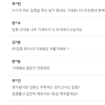
최*현
드디어 저도 킬캠을 푸는 날이 왔네요 기대됩니다 우진쌤과 함께 
양*수
킬캠 삿어용 너무 기대되서 다 부셔버리고싶어요
김*원
와!킬캠 와!!너무기대돼요 꼭풀거예욧 ! !
한*원
기대돼요 골반이 안멈춰요
박*건
평가원이랑 언론도 주목하는 모의고사인 킬캠!!
킬캠풀고 실전력 채워 6모 1등급 쟁취할게요!!