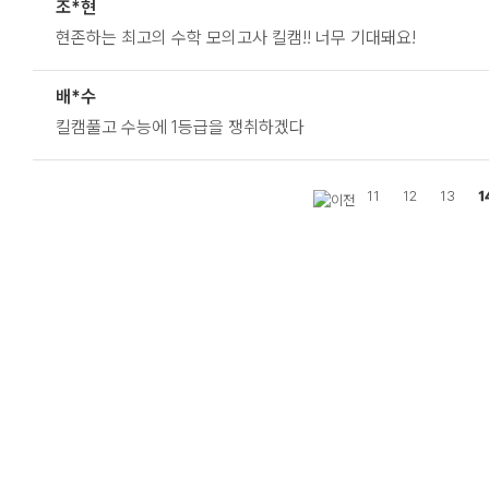
조*현
현존하는 최고의 수학 모의고사 킬캠!! 너무 기대돼요!
배*수
킬캠풀고 수능에 1등급을 쟁취하겠다
11
12
13
1