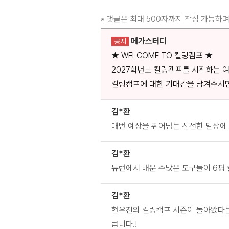
댓글은 최대 500자까지 작성 가능하며
※
메가스터디
공지
★ WELCOME TO 킬링캠프 ★
2027학년도 킬링캠프를 시작하는 
킬링캠프에 대한 기대감을 남겨주시면
김*환
매번 예상을 뛰어넘는 신선한 발상에
김*환
뉴런에서 배운 수많은 도구들이 6평
김*환
현우진의 킬링캠프 시즌이 돌아왔다는
큽니다.!