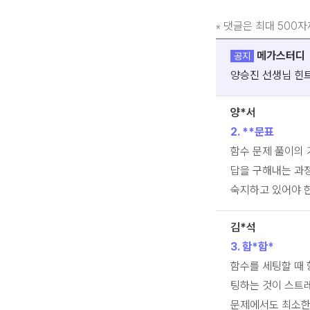
댓글은 최대 500자
※
메가스터디
공지
양승진 선생님 힌트
양*서
2. **문표
함수 문제 풀이의
답을 구해내는 과
숙지하고 있어야 
김*석
3. 함*함*
함수를 세팅할 때 
팅하는 것이 스트
문제에서도 최소한의