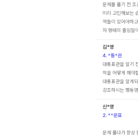
문제를 풀기 전 조
미리 고민해보는 
역들이 있어야하고,
자 형태의 줄임말이
김*영
4. *통*관
대통표관을 알기 
작을 어떻게 해야할
대통표관을 알게되
강조하시는 행동영
신*영
2. **문표
문제 풀다가 항상