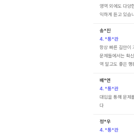
영역 외에도 다양한
익하게 듣고 있습니
송*진
4. *통*관
항상 빠른 길만이 
문제들에서는 확신을
역 말고도 좋은 행
배*연
4. *통*관
대입을 통해 문제
다
정*우
4. *통*관