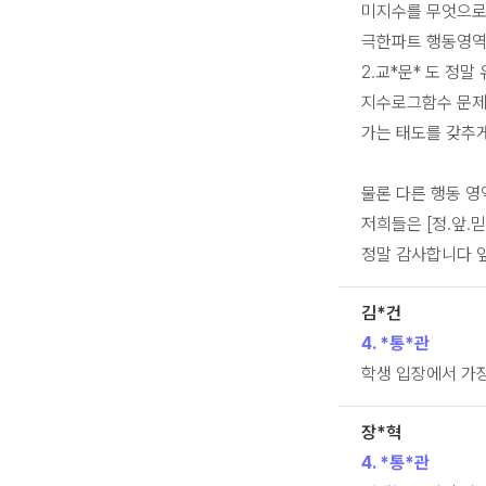
미지수를 무엇으로 
극한파트 행동영역
2.교*문* 도 정
지수로그함수 문제,
가는 태도를 갖추
물론 다른 행동 영
저희들은 [정.앞.믿
정말 감사합니다 
김*건
4. *통*관
학생 입장에서 가장
장*혁
4. *통*관