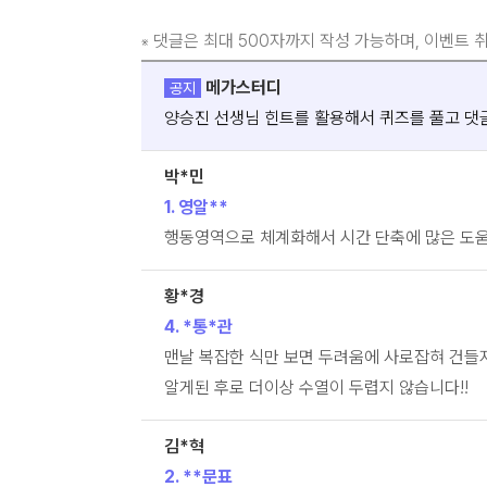
댓글은 최대 500자까지 작성 가능하며, 이벤트 
※
메가스터디
공지
양승진 선생님 힌트를 활용해서 퀴즈를 풀고 댓
박*민
1. 영알**
행동영역으로 체계화해서 시간 단축에 많은 도
황*경
4. *통*관
맨날 복잡한 식만 보면 두려움에 사로잡혀 건들
알게된 후로 더이상 수열이 두렵지 않습니다!!
김*혁
2. **문표