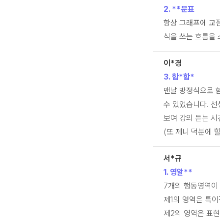
2. **문표
항상 그래프에 교
식을 쓰는 흐름을 
이*경
3. 함*함*
맨날 방정식으로 
수 있었습니다. 
보여 강의 듣는 시
(또 제니 덕분에 
서*규
1. 영알**
7개의 행동영역이
제1의 영역은 특
제2의 영역은 표