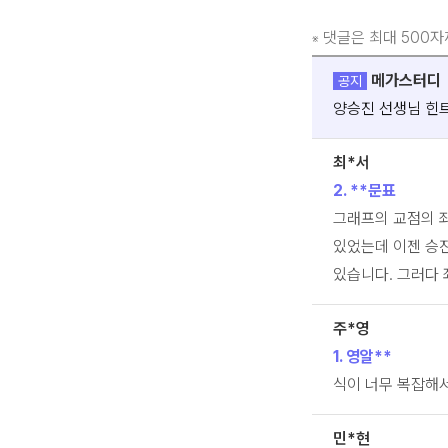
댓글은 최대 500자
※
메가스터디
공지
양승진 선생님 힌트
최*서
2. **문표
그래프의 교점의 
있었는데 이젠 승
있습니다. 그러다 
주*영
1. 영알**
식이 너무 복잡해
민*현