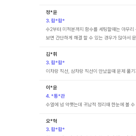
정*윤
3. 함*함*
수2부터 미적분까지 함수를 세팅할때는 아무리
보면 간단하게 해결 할 수 있는 경우가 많아서 
김*휘
3. 함*함*
이차랑 직선, 삼차랑 직선이 만났을때 문제 풀
이*윤
4. *통*관
수열에 넘 약햇는데 귀납적 정리때 한눈에 볼 수
오*혁
3. 함*함*